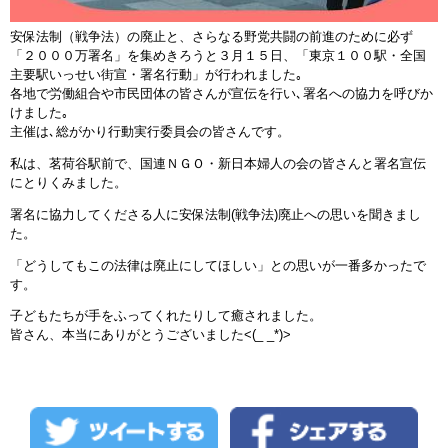
安保法制（戦争法）の廃止と、さらなる野党共闘の前進のために必ず
「２０００万署名」を集めきろうと３月１５日、「東京１００駅・全国
主要駅いっせい街宣・署名行動」が行われました｡
各地で労働組合や市民団体の皆さんが宣伝を行い､署名への協力を呼びか
けました｡
主催は､総がかり行動実行委員会の皆さんです。
私は、茗荷谷駅前で、国連ＮＧＯ・新日本婦人の会の皆さんと署名宣伝
にとりくみました。
署名に協力してくださる人に安保法制(戦争法)廃止への思いを聞きまし
た。
「どうしてもこの法律は廃止にしてほしい」との思いが一番多かったで
す。
子どもたちが手をふってくれたりして癒されました。
皆さん、本当にありがとうございました<(_ _*)>