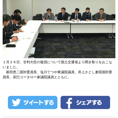
１月２６日、甘利大臣の疑惑について国土交通省より聞き取りをおこな
いました。
穀田恵二国対委員長、塩川てつや衆議院議員、井上さとし参院国対委
員長、辰巳コータロー参議院議員とともに。