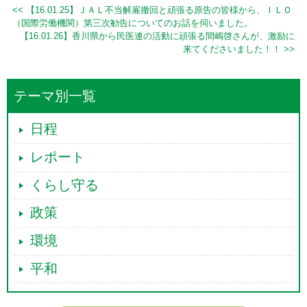
<< 【16.01.25】ＪＡＬ不当解雇撤回と頑張る原告の皆様から、ＩＬＯ
（国際労働機関）第三次勧告についてのお話を伺いました。
【16.01.26】香川県から民医連の活動に頑張る間嶋啓さんが、激励に
来てくださいました！！ >>
テーマ別一覧
日程
レポート
くらし守る
政策
環境
平和