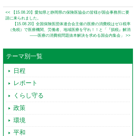
<< 【15.08.20】愛知県と静岡県の保険医協会の皆様が国会事務所に要
請に来られました。
【15.08.20】全国保険医団体連合会主催の医療の消費税はゼロ税率
（免税）で医療機関、労働者、地域医療を守れ！！と「『損税』解消
――医療の消費税問題抜本解決を求める国会内集会」 >>
テーマ別一覧
日程
レポート
くらし守る
政策
環境
平和