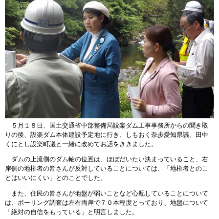
５月１８日、国土交通省中部整備局設楽ダム工事事務所からの聞き取
りの後、設楽ダム本体建設予定地に行き、しもおく奈歩愛知県議、田中
くにとし設楽町議と一緒に改めてお話をききました。
ダムの上流側のダム軸の位置は、ほぼだいたい決まっていること、右
岸側の地権者の皆さんが反対していることについては、「地権者とのこ
とはいいにくい」とのことでした。
また、住民の皆さんが地盤が弱いことなど心配していることについて
は、ボーリング調査は左右両岸で７０本程度とっており、地盤について
「絶対の自信をもっている」と明言しました。