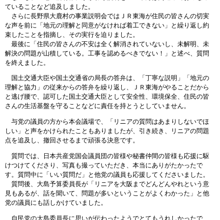
ていることなど追及しました。
さらに長野県大鹿村の事業説明会ではＪＲ東海が住民の皆さんの切実
な声を前に「地元の理解と同意がなければ着工できない」と繰り返し約
束したことを指摘し、その実行を迫りました。
最後に「住民の皆さんの不安は全く解消されていないし、未解明、未
解決の問題が山積している。工事を認めるべきでない！」と述べ、質問
を終えました。
国土交通大臣や国土交通省の局長の答弁は、「丁寧な説明」「地元の
理解と協力」の従来からの答弁を繰り返し、ＪＲ東海がやることだから
と逃げ腰で、認可した国土交通大臣として安全性、環境保全、住民の皆
さんの生活基盤を守ることなどに責任を持とうとしていません。
与党の議員の方から本会議場で、「リニアの質問はあまりしないでほ
しい」と声をかけられたこともありましたが、引き続き、リニアの問題
点を追及し、撤回させるまで頑張る決意です。
質問では、日本共産党国会議員団の皆様や秘書仲間の皆様も応援に駆
けつけてくださり、写真も撮っていただき、本当にありがたかったで
す。質問中に「いい質問だ」と他党の議員も応援してくださいました。
質問後、大島予算委員長が「リニアを大阪までどんどんやれという意
見もあるが、話を聞いて、問題が多いということがよくわかった」と他
党の議員にも話しかけていました。
自民党の大島委員長に思いが伝わったようでとてもうれしかったで