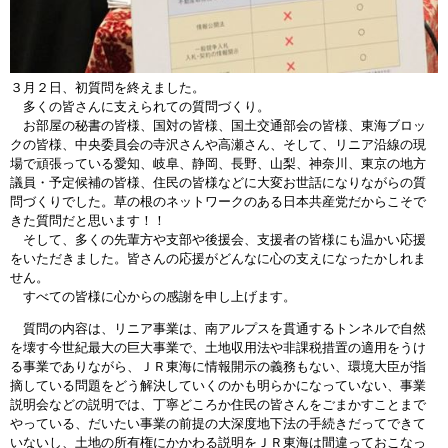
３月２日、初質問を終えました。
多くの皆さんに支えられての質問づくり。
お部屋の秘書の皆様、国対の皆様、国土交通部会の皆様、東海ブロッ
クの皆様、中央委員会の寺沢さんや高瀬さん、そして、リニア沿線の現
場で頑張っている愛知、岐阜、静岡、長野、山梨、神奈川、東京の地方
議員・予定候補の皆様、住民の皆様などに大変お世話になりながらの質
問づくりでした。草の根のネットワークのある日本共産党だからこそで
きた質問だと思います！！
そして、多くの先輩方や支部や後援会、支援者の皆様にも温かい応援
をいただきました。皆さんの応援がどんなに心の支えになったかしれま
せん。
すべての皆様に心からの感謝を申し上げます。
質問の内容は、リニア事業は、南アルプスを貫通するトンネルで自然
を壊す今世紀最大の巨大事業で、土地収用法や非課税措置の適用をうけ
る事業でありながら、ＪＲ東海に情報開示の義務もない、環境大臣が指
摘している問題をどう解決していくのかも明らかになっていない、事業
説明会などの説明では、丁寧どころか住民の皆さんをごまかすことまで
やっている、だいたい事業の前提の大深度地下法の手続きだってできて
いないし、土地の所有権にかかわる説明をＪＲ東海は間違っておこなっ