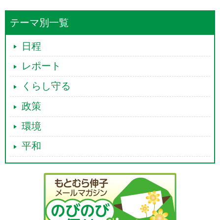
テーマ別一覧
日程
レポート
くらし守る
政策
環境
平和