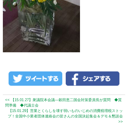
<< 【15.01.27】衆議院本会議―穀田恵二国会対策委員長が質問 ◆質
問準備 ◆代議士会
【15.01.29】営業とくらしを壊す弱いものいじめの消費税増税ストッ
プ！全国中小業者団体連絡会の皆さんの全国決起集会＆デモ＆懇談会
>>