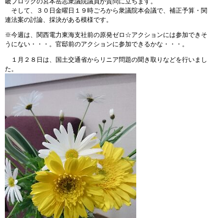
畿ブロックの宮本岳志衆議院議員が質問に立ちます。
そして、３０日金曜日１９時ごろから衆議院本会議で、補正予算・関
連法案の討論、採決がある模様です。
※今週は、関西電力東海支社前の原発ゼロ☆アクションには参加できそ
うにない・・・。官邸前のアクションに参加できるかな・・・。
１月２８日は、国土交通省からリニア問題の聞き取りなどを行いまし
た。