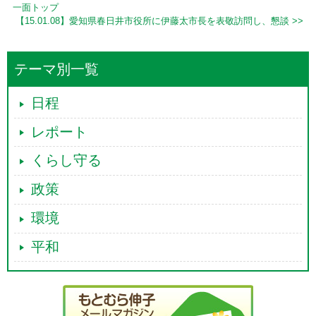
一面トップ
【15.01.08】愛知県春日井市役所に伊藤太市長を表敬訪問し、懇談 >>
テーマ別一覧
日程
レポート
くらし守る
政策
環境
平和