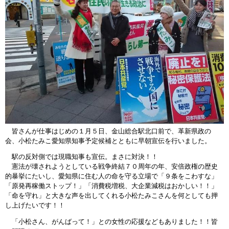
皆さんが仕事はじめの１月５日、金山総合駅北口前で、革新県政の
会、小松たみこ愛知県知事予定候補とともに早朝宣伝を行いました。
駅の反対側では現職知事も宣伝。まさに対決！！
憲法が壊されようとしている戦争終結７０周年の年、安倍政権の歴史
的暴挙にたいし、愛知県に住む人の命を守る立場で「９条をこわすな」
「原発再稼働ストップ！」「消費税増税、大企業減税はおかしい！！」
「命を守れ」と大きな声を出してくれる小松たみこさんを何としても押
し上げたいです！！
「小松さん、がんばって！」との女性の応援などもありました！！皆