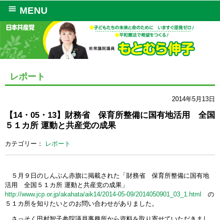
MENU
レポート
2014年5月13日
【14・05・13】財務省 保育所整備に国有地活用 全国
５１カ所 運動と共産党の成果
カテゴリー：
レポート
５月９日のしんぶん赤旗に掲載された「財務省 保育所整備に国有地
活用 全国５１カ所 運動と共産党の成果」
http://www.jcp.or.jp/akahata/aik14/2014-05-09/2014050901_03_1.html
の
５１カ所を知りたいとのお問い合わせがありました。
さっそく田村智子参院議員事務所から資料を取り寄せていただきまし