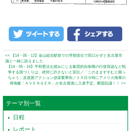
<< 【14・05・12】金山総合駅前での早朝宣伝で田口かずと名古屋市
議と一緒に訴えました
【14・05・14】平和憲法を踏みにじる集団的自衛権の行使容認など戦
争する国づくりは、絶対に許さないと宣伝／「このまますすむと困っ
ちゃう」反貧困アクション@栄繁華街／１５日９時にアメリカ海軍の
掃海艇「ＡＶＥＮＧＥＲ」が名古屋港に入港予定。断固抗議！！ >>
テーマ別一覧
日程
レポート