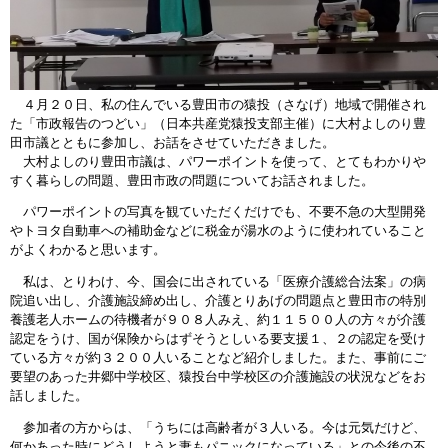
４月２０日、私の住んでいる豊田市の猿投（さなげ）地域で開催され
た「市政報告のつどい」（日本共産党猿投支部主催）に大村よしのり豊
田市議とともに参加し、お話をさせていただきました。
大村よしのり豊田市議は、パワーポイントを使って、とてもわかりや
すく暮らしの問題、豊田市政の問題についてお話されました。
パワーポイントの写真を観ていただくだけでも、不要不急の大型開発
やトヨタ自動車への補助金などに税金が湯水のように使われていること
がよくわかると思います。
私は、とりわけ、今、国会に出されている「医療介護総合法案」の病
院追い出し、介護施設締め出し、介護とりあげの問題点と豊田市の特別
養護老人ホームの待機者が９０８人みえ、約１１５００人の方々が介護
認定をうけ、国が保険からはずそうとしいる要支援１、２の認定を受け
ている方々が約３２００人いることなど紹介しました。また、事前にご
要望のあった井郷中学校区、猿投台中学校区の介護施設の状況などをお
話しました。
参加者の方からは、「うちには高齢者が３人いる。今は元気だけど、
何かあった時にどうしようと妻もパニックになっている」との今後の不