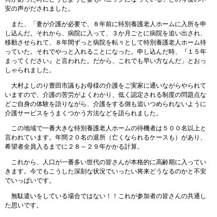
安の声がだされました。
また、「妻が介護が必要で、８年前に特別養護老人ホームに入所を申
し込んだ。それから、病院に入って、３か月ごとに病院を追い出され、
移動させられて、８年間ずっと病院を転々として特別養護老人ホーム待
っていた。それでやっと入れることになった。申し込んだ時、『１５年
まってください』と言われた。だから、これでも早い方なんだ」とおっ
しゃられました。
大村よしのり豊田市議もお母様の介護をご実家に通いながらやられて
いますので、介護の苦労がよくわかり、低く認定される制度の問題点な
どご自身の体験を語りながら、介護をする側も追いつめられないように
介護サービスをうまくつかう方法などを語られました。
この地域で一番大きな特別養護老人ホームの待機者は５００名以上と
言われています。年間２０名の退所（亡くなられるケースも）があり、
希望者全員入るまでに２８～２９年かかる計算。
これから、人口が一番多い世代の皆さんが本格的に高齢期に入ってい
きます。今でもこうした深刻な状況でいったい将来どうなるのかと不安
でいっぱいです。
無駄遣いをしている場合ではない！！これが参加者の皆さんの共通し
た思いです。