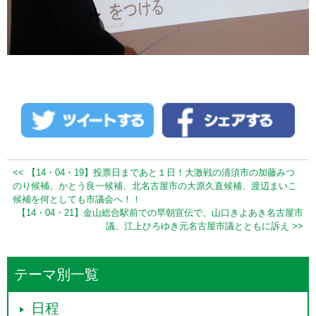
<< 【14・04・19】投票日まであと１日！大激戦の清須市の加藤みつ
のり候補、かとう良一候補、北名古屋市の大原久直候補、渡辺まいこ
候補を何としても市議会へ！！
【14・04・21】金山総合駅前での早朝宣伝で、山口きよあき名古屋市
議、江上ひろゆき元名古屋市議とともに訴え >>
テーマ別一覧
日程