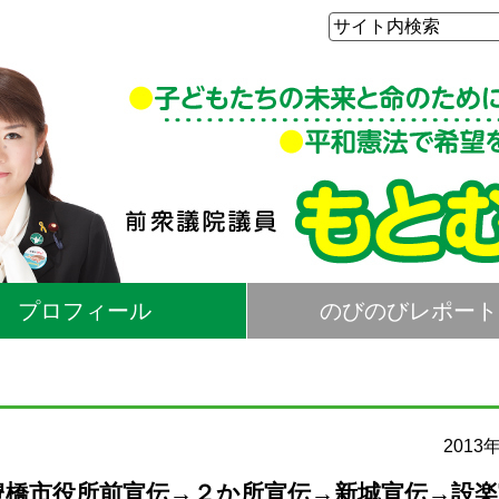
プロフィール
のびのびレポート
2013
→豊橋市役所前宣伝→２か所宣伝→新城宣伝→設