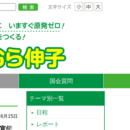
国会質問
テーマ別一覧
日程
年6月15日
レポート
楽宣伝