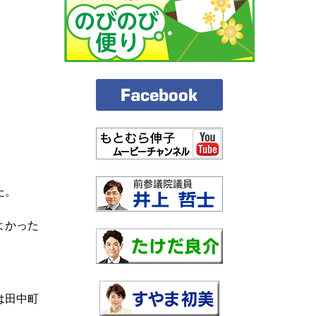
た。
よかった
は田中町