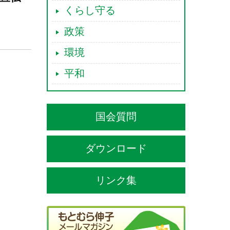
くらし守る
政策
環境
平和
国会質問
ダウンロード
リンク集