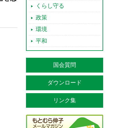
くらし守る
政策
環境
平和
国会質問
ダウンロード
リンク集