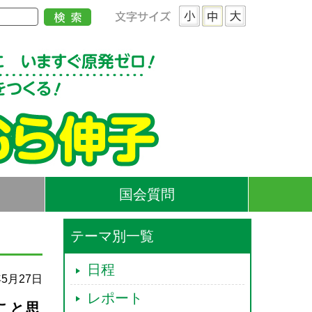
国会質問
テーマ別一覧
日程
年5月27日
レポート
こと思