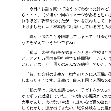
「今日のお話を聞いて違うってわかったけれど、
ら・・・」（ソ連や中国のイメージがあると思い
れるほどに攻撃を受けたが、それを跳ね返して、
上げました）→「根本的に勘違いしている方もみ
「障がい者のことを隔離してしまって、社会がみ
うのを変えていきたいですね」
「私は、太平洋戦争が始まったとき小学校３年生
ど、アメリカ国内を飛行機で５時間飛行したが、
いわ』と言うと、周りのみんなが納得していた。
「昔、社会科の先生が、戦争のときに米軍機が墜
しまったそうです。先生は、白人も同じ人間なの
「私の母は、東京空襲に会い、子どもをおんぶし
かでずっと退避していた。その池で心臓発作でお
火事があり、火の勢いや煙、においなど目の当た
してわかり、涙が出てきたの。戦争体験をした世