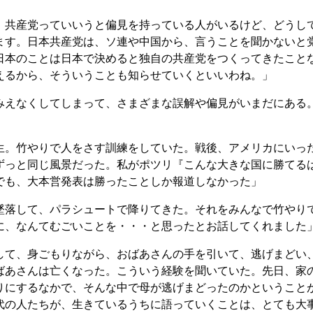
共産党っていいうと偏見を持っている人がいるけど、どうし
ます。日本共産党は、ソ連や中国から、言うことを聞かないと
日本のことは日本で決めると独自の共産党をつくってきたこと
えるから、そういうことも知らせていくといいわね。」
えなくしてしまって、さまざまな誤解や偏見がいまだにある
。竹やりで人をさす訓練をしていた。戦後、アメリカにいっ
ずっと同じ風景だった。私がポツリ『こんな大きな国に勝てる
でも、大本営発表は勝ったことしか報道しなかった」
落して、パラシュートで降りてきた。それをみんなで竹やり
に、なんてむごいことを・・・と思ったとお話してくれました
て、身ごもりながら、おばあさんの手を引いて、逃げまどい
ばあさんは亡くなった。こういう経験を聞いていた。先日、家
りにするなかで、そんな中で母が逃げまどったのかということ
代の人たちが、生きているうちに語っていくことは、とても大