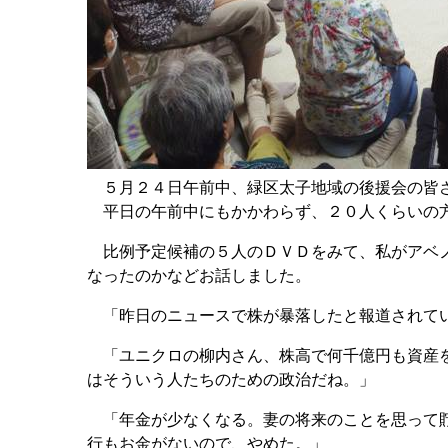
５月２４日午前中、緑区太子地域の後援会の皆さ
平日の午前中にもかかわらず、２０人くらいの
比例予定候補の５人のＤＶＤをみて、私がアベノ
なったのかなどお話しました。
「昨日のニュースで株が暴落したと報道されてい
「ユニクロの柳内さん、株高で何千億円も資産を
はそういう人たちのための政治だね。」
「年金が少なくなる。妻の将来のことを思って貯
行もお金がないので、やめた。」