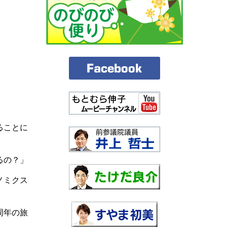
ることに
るの？」
ノミクス
周年の旅