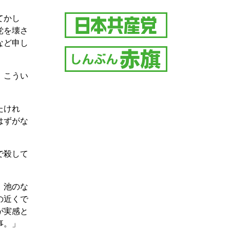
てかし
党を壊さ
など申し
。こうい
たけれ
はずがな
で殺して
」
、池のな
の近くで
が実感と
事。」