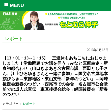
MENU
レポート
2013年1月18日
【13・01・13～1・15】 三連休もあちこちにおじゃま
しました！労働問題でお話を伺う→みなと医療生協・新
春初顔合わせ（山口きよあき名古屋市議、西田とし子さ
ん、江上ひろゆきさんと一緒に参加）→国労名古屋地本
旗びらき→東部地区・東山支部「新年のつどい」→岡崎
後援会新春のつどい→西尾市での会合→名古屋市公会堂
前での成人式宣伝→東区後援会総会→緑区後援会「新春
のつどい」
カテゴリー：
レポート