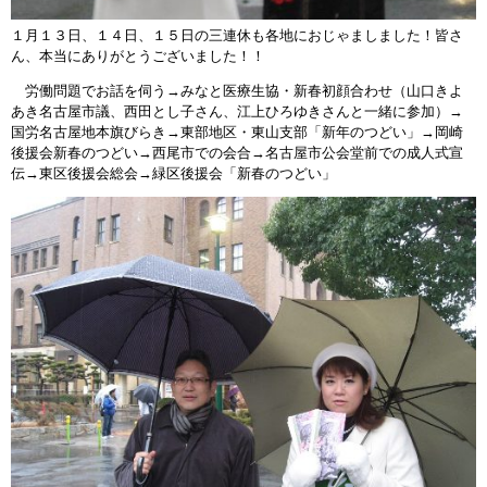
１月１３日、１４日、１５日の三連休も各地におじゃましました！皆さ
ん、本当にありがとうございました！！
労働問題でお話を伺う→みなと医療生協・新春初顔合わせ（山口きよ
あき名古屋市議、西田とし子さん、江上ひろゆきさんと一緒に参加）→
国労名古屋地本旗びらき→東部地区・東山支部「新年のつどい」→岡崎
後援会新春のつどい→西尾市での会合→名古屋市公会堂前での成人式宣
伝→東区後援会総会→緑区後援会「新春のつどい」