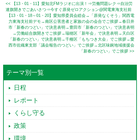
<< 【13・01・11】愛知北FMラジオに出演！⇒労働問題レク⇒自治労
連旗開きでごあいさつ⇒今すぐ原発ゼロアクション@関電東海支社前
【13・01・18～01・20】愛知県委員会総会→「原発なくそう」関西電
力東海支社前デモ→南区公害患者と家族の会の会合でご挨拶→春日井
市「新春のつどい」で決意表明→豊田市「新春のつどい」で決意表明
→労働組合旗開きでご挨拶→瑞穂区「新年会」で決意表明→天白区
「新春のつどい」で決意表明→千種区「もちつき大会」でご挨拶→愛
西市佐織東支部「議会報告のつどい」でご挨拶→北区味鋺地域後援会
「新春のつどい」でご挨拶 >>
テーマ別一覧
日程
レポート
くらし守る
政策
環境