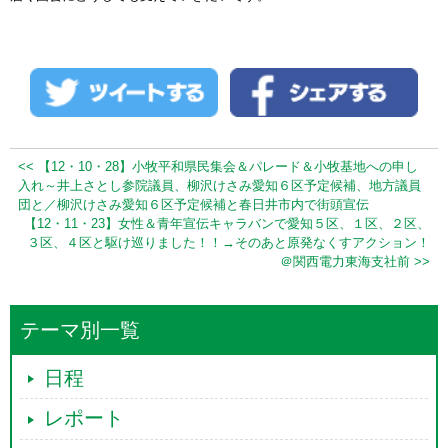
<< 【12・10・28】小牧平和県民集会＆パレード＆小牧基地への申し
入れ～井上さとし参院議員、柳沢けさみ愛知６区予定候補、地方議員
団と／柳沢けさみ愛知６区予定候補と春日井市内で街頭宣伝
【12・11・23】女性＆青年宣伝キャラバンで愛知５区、１区、２区、
３区、４区と駆け巡りました！！→そのあと原発なくすアクション！
＠関西電力東海支社前 >>
テーマ別一覧
日程
レポート