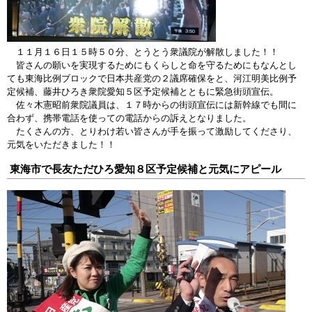
１１月１６日１５時５０分、とうとう衆議院が解散しました！！
皆さんの願いを実現するためにもくらしと命を守るためにもなんとし
ても東海比例ブロックで日本共産党の２議席確保をと、河江明美比例予
定候補、藤井ひろき衆院愛知５区予定候補とともに緊急街頭宣伝。
佐々木憲昭前衆院議員は、１７時からの街頭宣伝には新幹線でも間に
合わず、携帯電話を使っての電話からの訴えとなりました。
たくさんの方、とりわけ若い皆さんが手を振って激励してくださり、
元気をいただきました！！
東海市で長友ただひろ愛知８区予定候補と元気にアピール