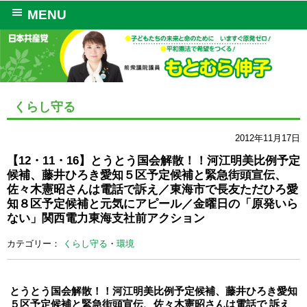
MENU
くらし守る
2012年11月17日
【12・11・16】とうとう国会解散！！河江明美比例予定
候補、藤井ひろき愛知５区予定候補と緊急街頭宣伝、
佐々木憲昭さんは電話で訴え／東海市で長友ただひろ愛
知８区予定候補と元気にアピール／金曜日の「原発いら
ない」関西電力東海支社前アクション
カテゴリー：
くらし守る
・
環境
とうとう国会解散！！河江明美比例予定候補、藤井ひろき愛知
５区予定候補と緊急街頭宣伝、佐々木憲昭さんは電話で 訴え