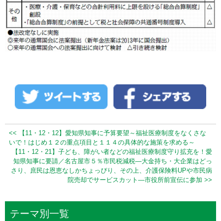
<< 【11・12・12】愛知県知事に予算要望～福祉医療制度をなくさな
いで！はじめ１２の重点項目と１１４の具体的な施策を求める～
【11・12・21】子ども、障がい者などの福祉医療制度守り拡充を！愛
知県知事に要請／名古屋市５％市民税減税―大金持ち・大企業はどっ
さり、庶民は恩恵なしかちょっぴり、その上、介護保険料UPや市民病
院売却でサービスカット―市役所前宣伝に参加 >>
テーマ別一覧