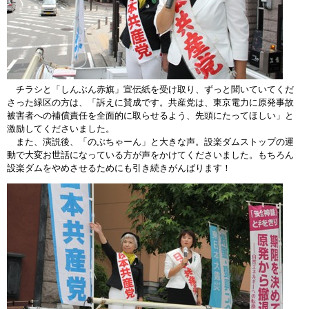
チラシと「しんぶん赤旗」宣伝紙を受け取り、ずっと聞いていてくだ
さった緑区の方は、「訴えに賛成です。共産党は、東京電力に原発事故
被害者への補償責任を全面的に取らせるよう、先頭にたってほしい」と
激励してくださいました。
また、演説後、「のぶちゃーん」と大きな声。設楽ダムストップの運
動で大変お世話になっている方が声をかけてくださいました。もちろん
設楽ダムをやめさせるためにも引き続きがんばります！