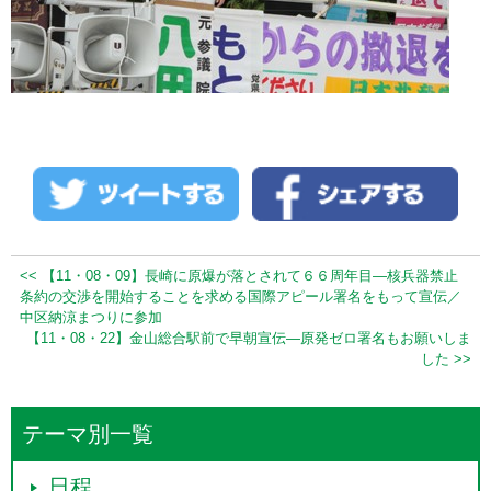
<< 【11・08・09】長崎に原爆が落とされて６６周年目―核兵器禁止
条約の交渉を開始することを求める国際アピール署名をもって宣伝／
中区納涼まつりに参加
【11・08・22】金山総合駅前で早朝宣伝―原発ゼロ署名もお願いしま
した >>
テーマ別一覧
日程