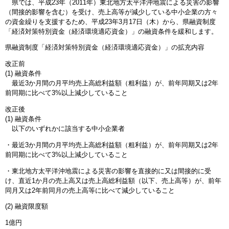
県では、平成23年（2011年）東北地方太平洋沖地震による災害の影響
（間接的影響を含む）を受け、売上高等が減少している中小企業の方々
の資金繰りを支援するため、平成23年3月17日（木）から、県融資制度
「経済対策特別資金（経済環境適応資金）」の融資条件を緩和します。
県融資制度「経済対策特別資金（経済環境適応資金）」の拡充内容
改正前
(1) 融資条件
最近3か月間の月平均売上高総利益額（粗利益）が、前年同期又は2年
前同期に比べて3%以上減少していること
改正後
(1) 融資条件
以下のいずれかに該当する中小企業者
・最近3か月間の月平均売上高総利益額（粗利益）が、前年同期又は2年
前同期に比べて3%以上減少していること
・東北地方太平洋沖地震による災害の影響を直接的に又は間接的に受
け、直近1か月の売上高又は売上高総利益額（以下、売上高等）が、前年
同月又は2年前同月の売上高等に比べて減少していること
(2) 融資限度額
1億円