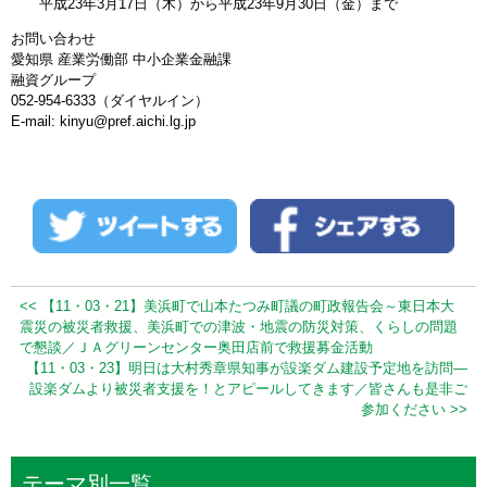
平成23年3月17日（木）から平成23年9月30日（金）まで
お問い合わせ
愛知県 産業労働部 中小企業金融課
融資グループ
052-954-6333（ダイヤルイン）
E-mail: kinyu@pref.aichi.lg.jp
<< 【11・03・21】美浜町で山本たつみ町議の町政報告会～東日本大
震災の被災者救援、美浜町での津波・地震の防災対策、くらしの問題
で懇談／ＪＡグリーンセンター奥田店前で救援募金活動
【11・03・23】明日は大村秀章県知事が設楽ダム建設予定地を訪問―
設楽ダムより被災者支援を！とアピールしてきます／皆さんも是非ご
参加ください >>
テーマ別一覧