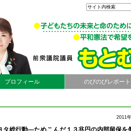
プロフィール
のびのびレポート
2011
トヨタ総行動―ためこんだ１３兆円の内部留保を