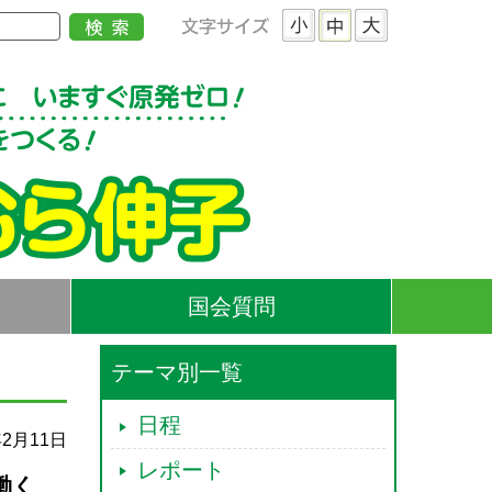
国会質問
テーマ別一覧
日程
年2月11日
レポート
働く