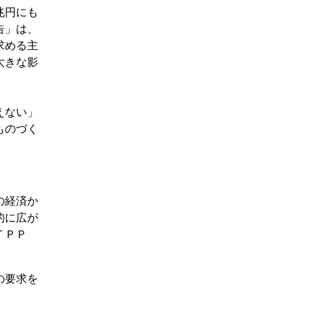
兆円にも
告」は、
求める主
大きな影
えない」
ものづく
の経済か
的に広が
ＴＰＰ
の要求を