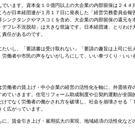
でいます。資本金１０億円以上の大企業の内部留保は２４４
ころが日本経団連が１月１７日に発表した「経営労務委員会報
界シンクタンクやマスコミを含め、大企業の内部留保の還元を
・デフレ不況脱却」は大きな世論です。日本経団連、とりわけ
く責任があるのです。
たいし、「要請書は受け取れない」「要請の趣旨は上司に伝
。労働者や市民の声をないがしろにして、いい車づくり・いい
労働者の賃上げ・中小企業の経営の活性化を軸に、外需依存
すめていきます。住宅リフォーム助成制度や公契約運動が全国
だけでなく労働者の働かされ方を破壊し、社会を崩壊させる「
きく広がっています。
に、賃金引き上げ・雇用拡大の実現、地域経済の活性化など