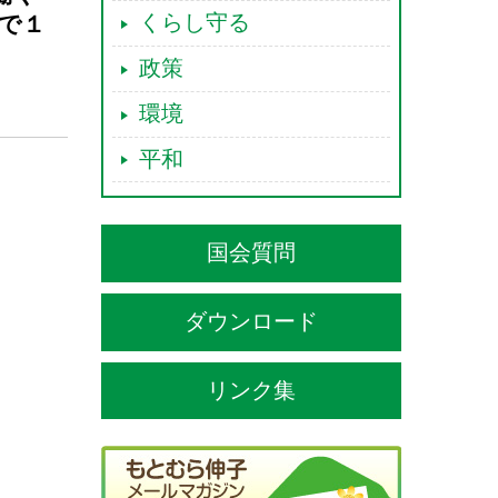
くらし守る
で１
政策
環境
平和
国会質問
ダウンロード
リンク集