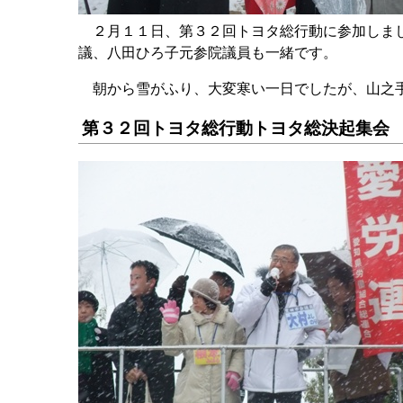
２月１１日、第３２回トヨタ総行動に参加しまし
議、八田ひろ子元参院議員も一緒です。
朝から雪がふり、大変寒い一日でしたが、山之手
第３２回トヨタ総行動トヨタ総決起集会