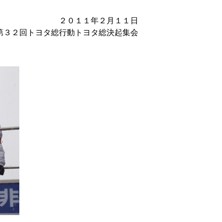
２月１１日
トヨタ総決起集会