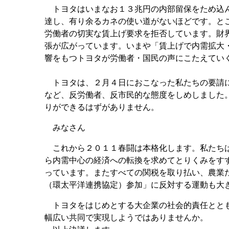
トヨタはいまなお１３兆円の内部留保をため込ん
達し、有り余るカネの使い道がないほどです。と
労働者の切実な賃上げ要求を拒否しています。財
張が広がっています。いまや「賃上げで内需拡大
響をもつトヨタが労働者・国民の声にこたえてい
トヨタは、２月４日におこなった私たちの要請に
など、反労働者、反市民的な態度をしめしました
りができるはずがありません。
みなさん
これから２０１１春闘は本格化します。私たちは
ら内需中心の経済への転換を求めてとりくみをす
っています。またすべての関税を取り払い、農業
（環太平洋連携協定）参加」に反対する運動も大
トヨタをはじめとする大企業の社会的責任ととも
幅広い共同で実現しようではありませんか。