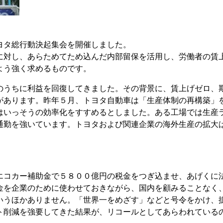
ヨタ総行動決起集会を開催しました。
対し、あらためてため込んだ内部留保を活用し、労働者の賃
よう強く求めるものです。
うちに利益を回復してきました。その背景に、賃上げゼロ、
があります。昨年５月、トヨタ自動車は「生産体制の再構築」
はいっそうの効率化をすすめるとしました。ある工場では生産
通勤を強いています。トヨタおよび関連企業の海外生産の拡大
コカー補助金で５８００億円の税金をつぎ込ませ、あげくに
金を企業のために使わせておきながら、国内を顧みることなく
いうほかありません。「世界一をめざす」などと号令をかけ、
ト削減を強要してきた結果が、リコールとしてあらわれている