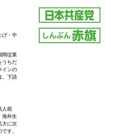
上げ・中
期間従業
をうちだ
ラインの
は、下請
法人税
、海外生
拡大に次
のです。