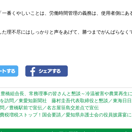
一番くやしいことは、労働時間管理の義務は、使用者側にあ
た理不尽にはしっかりと声をあげて、勝つまでがんばらなく
／ＪＡ豊橋組合長、常務理事の皆さんと懇談～冷温被害や農業再生
を訪問／東愛知新聞社 藤村圭吾代表取締役と懇談／東海日日
問／豊橋駅前で宣伝／名古屋笹島交差点で宣伝
】消費税増税ストップ！国会要請／愛知県弁護士会の役員披露宴に参