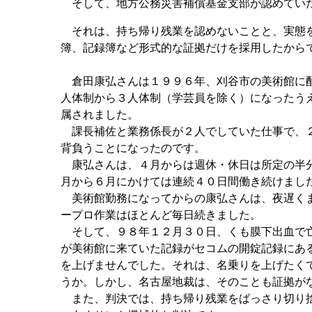
そして、地方公務災害補償基金支部が認めていた
それは、持ち帰り残業を認めないことと、実態を
簿、記録簿など形式的な証拠だけを採用したから
倉田康弘さんは１９９６年、刈谷市の美術館に配
人体制から３人体制（学芸員を除く）になったう
属されました。
課長補佐と業務係長が２人でしていた仕事で、２
背負うことになったのです。
康弘さんは、４月からは週休・休日は所定の半分
月から６月にかけては連続４０日間働き続けまし
美術館勤務になってからの康弘さんは、夜遅くま
ープロ作業はほとんど毎日続きました。
そして、９８年１２月３０日、くも膜下出血で亡
が美術館に来ていた記録がセコムの開錠記録にあ
を上げませんでした。それは、名乗りを上げたく
うか。しかし、名古屋地裁は、そのことも証拠が
また、判決では、持ち帰り残業をばっさり切り捨