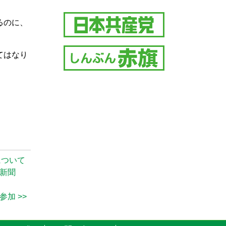
るのに、
てはなり
について
新聞
加 >>