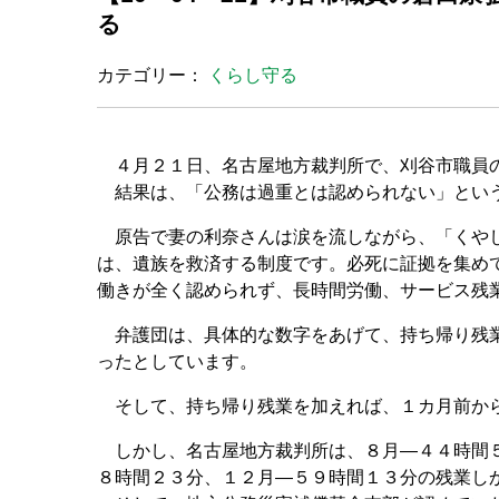
る
カテゴリー：
くらし守る
４月２１日、名古屋地方裁判所で、刈谷市職員の
結果は、「公務は過重とは認められない」とい
原告で妻の利奈さんは涙を流しながら、「くやし
は、遺族を救済する制度です。必死に証拠を集め
働きが全く認められず、長時間労働、サービス残
弁護団は、具体的な数字をあげて、持ち帰り残業
ったとしています。
そして、持ち帰り残業を加えれば、１カ月前から
しかし、名古屋地方裁判所は、８月―４４時間５
８時間２３分、１２月―５９時間１３分の残業し