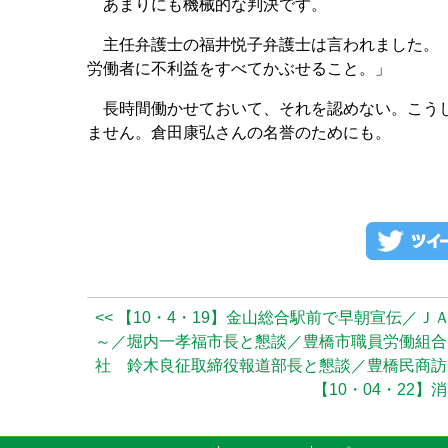
あまりにも機械的な判決です。
主任弁護士の福井悦子弁護士は言われました。「
労働者に不利益をすべてかぶせること。」
長時間働かせておいて、それを認めない。こうし
ません。倉田康弘さんの名誉のためにも。
<< 【10・4・19】金山総合駅前で早朝宣伝
～／堀内一孝福市長と懇談／豊橋市職員労働組合
社 鈴木良征取締役報道部長と懇談／豊橋民商訪
【10・04・22