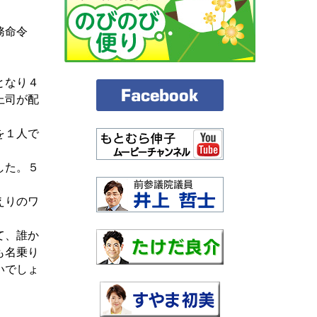
務命令
となり４
上司が配
を１人で
した。５
えりのワ
て、誰か
も名乗り
いでしょ