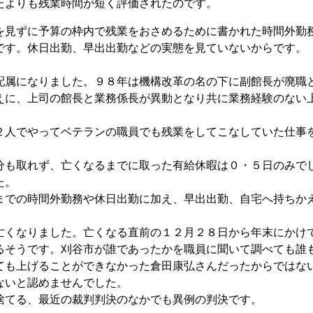
よりも残業時間が短く評価されたのです。
見ずに予算の枠内で残業をおさめるために書かれた時間外勤
です。休日出勤、早出出勤などの実態を見ていないからです。
属になりました。９８年は機構改革の名の下に副館長が廃職
えに、上司の館長と業務係長が異動となり共に業務経験のない
人でやってベテランの職員でも残業をしてこなしていた仕事
も取れず、亡くなるまでに取った有給休暇は０・５日のみで
た。
での時間外勤務や休日出勤に加え、早出出勤、自宅へ持ちか
くなりました。亡くなる直前の１２月２８日から年末にかけ
るそうです。刈谷市が誰であったかを職員に聞いて調べても誰
ても上げることができなかった倉田康弘さんだったからではな
ないと認めませんでした。
てる、最近の裁判判決のなかでも異例の判決です。