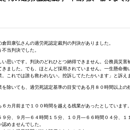
倉田康弘さんの過労死認定裁判の判決がありました。
う不当判決でした。
い思いです。判決のどれひとつ納得できません。公務員災害
てきました。でも、ほとんど採用されていません。一生懸命働
業。これでは誰も救われない。控訴してたたかいます」と訴え
を除いても、過労死認定基準の目安である月８０時間以上の
６カ月前まで１００時間を越える残業があったとしています
９分、９月―６４時間１５分、１０月―６６時間０４分、１
か認めませんでした。