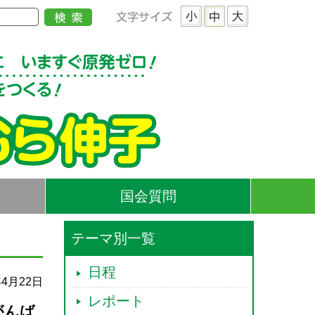
国会質問
テーマ別一覧
日程
年4月22日
レポート
がんば