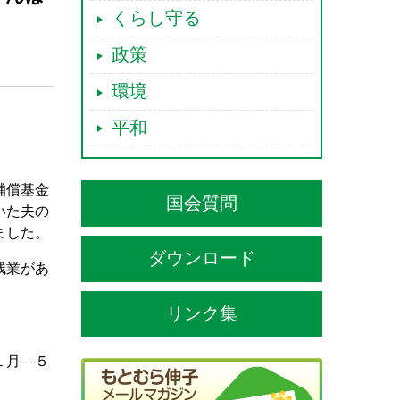
くらし守る
政策
環境
平和
補償基金
国会質問
いた夫の
ました。
ダウンロード
残業があ
リンク集
。
１月―５