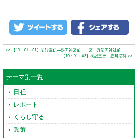
<< 【10・01・01】初詣宣伝―熱田神宮前 一宮・真清田神社前
【10・01・03】初詣宣伝―豊川稲荷 >>
テーマ別一覧
日程
レポート
くらし守る
政策