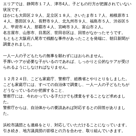
エリアでは、静岡市１７人、津市4人。子どもの行方が把握されていない
状況です。
ほかにも大田区２９人、足立区１８人、さいたま市１７人、相模原市１
４人、墨田区９人、長野市９人、北九州市９人、福島市５人、渋谷区５
人、甲府市４人、那覇市４人、宮崎市３人、富山市２人。
名古屋市、山形市、目黒区、世田谷区は、回答がなかったそうです。
もともと大阪府八尾市で残酷な事件があったことを発端に、朝日新聞が
調査されました。
一人一人の子どもたちの無事を願わずにはおられません。
手厚いケアが必要な子がいるのであれば、しっかりと公的なケアが受け
られるようにしなければなりません。
１２月２４日、こども家庭庁、警察庁、総務省とやりとりをしました。
こども家庭庁には、すべての自治体で調査し、一人一人の子どもたちが
どうなっているのか把握すること、
警察庁には、今わかっている子だけでも捜査をすることなど求めまし
た。
警察庁からは、自治体からの要請あれば対応するとの回答がありまし
た。
浜松市議団とも連絡をとり、対応していただけることになっています。
引き続き、地方議員団の皆様との力を合わせ、取り組んでいきます。