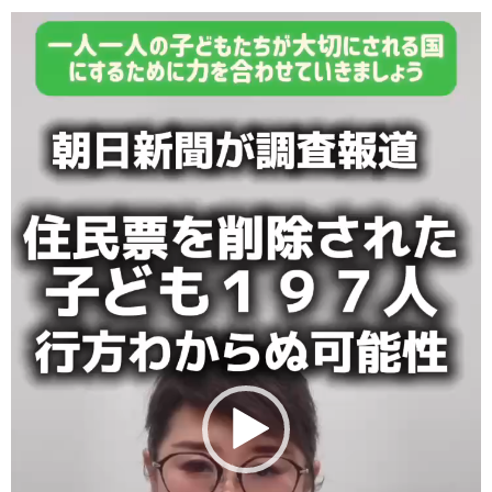
動
画
プ
レ
ー
ヤ
ー