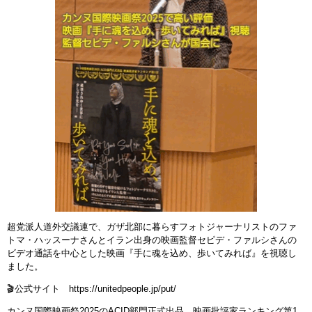
超党派人道外交議連で、ガザ北部に暮らすフォトジャーナリストのファ
トマ・ハッスーナさんとイラン出⾝の映画監督セピデ・ファルシさんの
ビデオ通話を中⼼とした映画『手に魂を込め、歩いてみれば』を視聴し
ました。
🎬公式サイト https://unitedpeople.jp/put/
カンヌ国際映画祭2025のACID部門正式出品、映画批評家ランキング第1