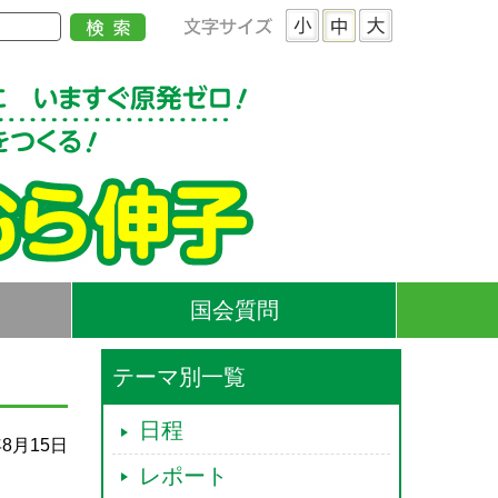
国会質問
テーマ別一覧
日程
年8月15日
レポート