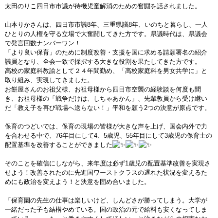
太田のりこ四日市市議が待機児童解消のための奮闘を話されました。
山本りかさんは、四日市市議8年、三重県議8年、いのちと暮らし、一人
ひとりの人権を守る立場で大奮闘してきた方です。県議時代は、県議会
で発言回数ナンバーワン！
「より良い保育」のために制度改善・支援を国に求める請願署名の紹介
議員となり、全会一致で採択する大きな役割を果たしてきた方です。
高校の家庭科教諭として２４年間勤め、「高校家庭科を男女共学に」と
取り組み、実現してきました。
お餅屋さんのお祖父様、お祖母様から四日市空襲の経験談を何度も聞
き、お祖母様の「戦争だけは、しちゃあかん」、先輩教員から受け継い
だ「教え子を再び戦場へ送らない！」平和を願う2つの決意が原点です。
保育のつどいでは、保育の現場の皆様が大きな声を上げ、国会内外で力
を合わせる中で、76年目にして4、5歳児、55年目にして3歳児の保育士の
配置基準を改善することができました
そのことを確信にしながら、来年度は必ず1歳児の配置基準改善を実現さ
せよう！改善されたのに先進国ワーストクラスの遅れた状況を変えるた
めにも政治を変えよう！と決意を固め合いました。
「保育園の先生の仕事は楽しいけど、しんどさが勝ってしまう。大学が
一緒だった子も結構やめている。国の政治の元で給料も安くなってしま