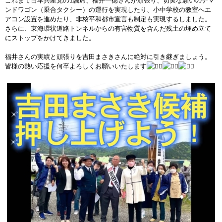
これまで日本共産党の1議席、福井一徳さんが頑張り、切実な願いのデマ
ンドワゴン（乗合タクシー）の運行を実現したり、小中学校の教室へエ
アコン設置を進めたり、非核平和都市宣言も制定も実現するしました。
さらに、東海環状道路トンネルからの有害物質を含んだ残土の埋め立て
にストップをかけてきました。
福井さんの実績と頑張りを吉田まさきさんに絶対に引き継ぎましょう。
皆様の熱い応援を何卒よろしくお願いいたします