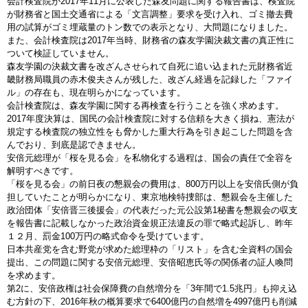
会計検査院が2017年11月に公表した森友問題に関する報告書は、検査院
が財務省と国土交通省による「文言調整」要求を受け入れ、ゴミ撤去費
用の試算がゴミ埋蔵量のトン数での表示となり、大問題になりました。
また、会計検査院は2017年当時、財務省の森友学園決裁文書の真正性に
ついて検証していません。
森友学園の決裁文書を改ざんさせられて自死に追い込まれた元財務省近
畿財務局職員の赤木俊夫さんが残した、改ざん経過を記録した「ファイ
ル」の存在も、現在明らかになっています。
会計検査院は、森友学園に関する再検査を行うことを強く求めます。
2017年度決算は、国民の会計検査院に対する信頼を大きく損ね、憲法が
規定する検査院の独立性をも脅かした重大行為を引き起こした問題を含
んでおり、到底是認できません。
安倍元総理が「桜を見る会」を私物化する過程は、国会の責任で全容を
解明すべきです。
「桜を見る会」の前日夜の懇親会の費用は、800万円以上を安倍氏側が負
担していたことが明らかになり、東京地検特捜部は、懇親会を主催した
政治団体「安倍晋三後援会」の代表だった元公設第1秘書を懇親会の収支
を報告書に記載しなかった政治資金規正法違反の罪で略式起訴し、昨年
１２月、罰金100万円の略式命令を受けています。
日本共産党を含む野党が求めた総理枠の「リスト」を含む全資料の国会
提出、この問題に関する安倍元総理、安倍昭恵氏等の関係者の証人喚問
を求めます。
第2に、安倍政権は社会保障費の自然増分を「3年間で1.5兆円」も抑え込
む方針の下、2016年秋の概算要求で6400億円の自然増を4997億円も削減