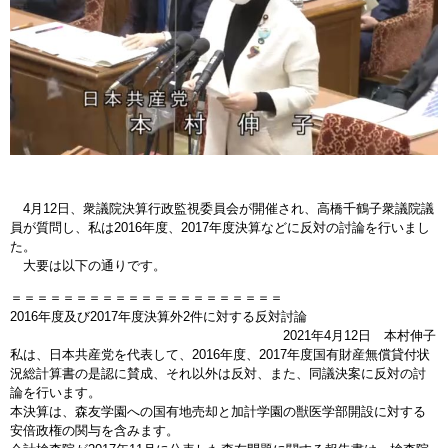
4月12日、衆議院決算行政監視委員会が開催され、高橋千鶴子衆議院議
員が質問し、私は2016年度、2017年度決算などに反対の討論を行いまし
た。
大要は以下の通りです。
＝＝＝＝＝＝＝＝＝＝＝＝＝＝＝＝＝＝＝＝＝
2016年度及び2017年度決算外2件に対する反対討論
2021年4月12日 本村伸子
私は、日本共産党を代表して、2016年度、2017年度国有財産無償貸付状
況総計算書の是認に賛成、それ以外は反対、また、同議決案に反対の討
論を行います。
本決算は、森友学園への国有地売却と加計学園の獣医学部開設に対する
安倍政権の関与を含みます。