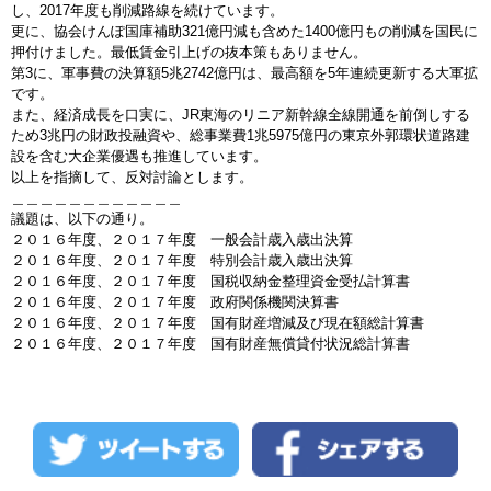
し、2017年度も削減路線を続けています。
更に、協会けんぽ国庫補助321億円減も含めた1400億円もの削減を国民に
押付けました。最低賃金引上げの抜本策もありません。
第3に、軍事費の決算額5兆2742億円は、最高額を5年連続更新する大軍拡
です。
また、経済成長を口実に、JR東海のリニア新幹線全線開通を前倒しする
ため3兆円の財政投融資や、総事業費1兆5975億円の東京外郭環状道路建
設を含む大企業優遇も推進しています。
以上を指摘して、反対討論とします。
＿＿＿＿＿＿＿＿＿＿＿＿
議題は、以下の通り。
２０１６年度、２０１７年度 一般会計歳入歳出決算
２０１６年度、２０１７年度 特別会計歳入歳出決算
２０１６年度、２０１７年度 国税収納金整理資金受払計算書
２０１６年度、２０１７年度 政府関係機関決算書
２０１６年度、２０１７年度 国有財産増減及び現在額総計算書
２０１６年度、２０１７年度 国有財産無償貸付状況総計算書