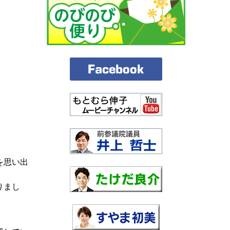
を思い出
りまし