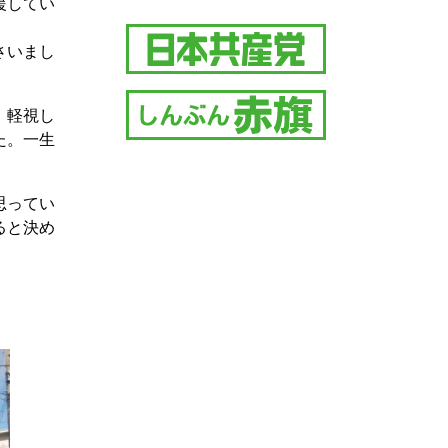
援してい
。
さいまし
。軽視し
た。一生
思ってい
ると決め