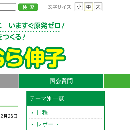
国会質問
テーマ別一覧
日程
12月26日
レポート