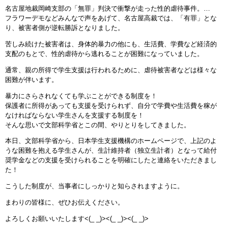
名古屋地裁岡崎支部の「無罪」判決で衝撃が走った性的虐待事件。
…
フラワーデモなどみんなで声をあげて、名古屋高裁では、「有罪」とな
り、被害者側が逆転勝訴となりました。
苦しみ続けた被害者は、身体的暴力の他にも、生活費、学費など経済的
支配のもとで、性的虐待から逃れることが困難になっていました。
通常、親の所得で学生支援は行われるために、虐待被害者などは様々な
困難が伴います。
暴力にさらされなくても学ぶことができる制度を！
保護者に所得があっても支援を受けられず、自分で学費や生活費を稼が
なければならない学生さんを支援する制度を！
そんな思いで文部科学省とこの間、やりとりをしてきました。
本日、文部科学省から、日本学生支援機構のホームページで、上記のよ
うな困難を抱える学生さんが、生計維持者（独立生計者）となって給付
奨学金などの支援を受けられることを明確にしたと連絡をいただきまし
た！
こうした制度が、当事者にしっかりと知らされますように。
まわりの皆様に、ぜひお伝えください。
よろしくお願いいたします<(_ _)><(_ _)><(_ _)>