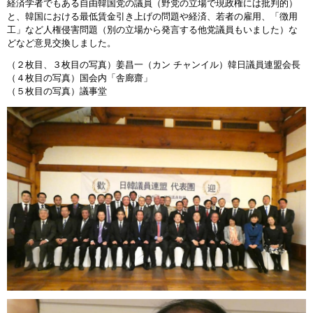
経済学者でもある自由韓国党の議員（野党の立場で現政権には批判的）
と、韓国における最低賃金引き上げの問題や経済、若者の雇用、「徴用
工」など人権侵害問題（別の立場から発言する他党議員もいました）な
どなど意見交換しました。
（２枚目、３枚目の写真）姜昌一（カン チャンイル）韓日議員連盟会長
（４枚目の写真）国会内「舎廊齋」
（５枚目の写真）議事堂