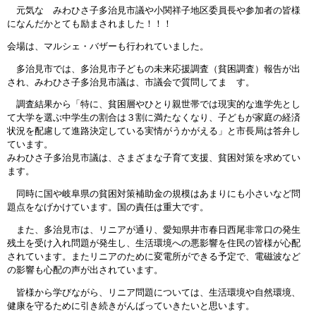
元気な みわひさ子多治見市議や小関祥子地区委員長や参加者の皆様
になんだかとても励まされました！！！
会場は、マルシェ・バザーも行われていました。
多治見市では、多治見市子どもの未来応援調査（貧困調査）報告が出
され、みわひさ子多治見市議は、市議会で質問してま す。
調査結果から「特に、貧困層やひとり親世帯では現実的な進学先とし
て大学を選ぶ中学生の割合は３割に満たなくなり、子どもが家庭の経済
状況を配慮して進路決定している実情がうかがえる」と市長局は答弁し
ています。
みわひさ子多治見市議は、さまざまな子育て支援、貧困対策を求めてい
ます。
同時に国や岐阜県の貧困対策補助金の規模はあまりにも小さいなど問
題点をなげかけています。国の責任は重大です。
また、多治見市は、リニアが通り、愛知県井市春日西尾非常口の発生
残土を受け入れ問題が発生し、生活環境への悪影響を住民の皆様が心配
されています。またリニアのために変電所ができる予定で、電磁波など
の影響も心配の声が出されています。
皆様から学びながら、リニア問題については、生活環境や自然環境、
健康を守るために引き続きがんばっていきたいと思います。