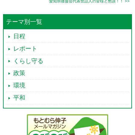
愛知県後援会代表世話人の皆様と懇談！！ >>
テーマ別一覧
日程
レポート
くらし守る
政策
環境
平和