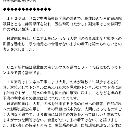
静岡県副知事が明言
◆◆◆◆◆◆◆◆◆◆◆◆◆
１月２６日、リニア中央新幹線問題の調査で、島津ゆきひろ前衆議院
議員とともに静岡県庁を訪れ、難波喬司（たかし）副知事はじめ静岡県
庁の皆様と懇談しました。
難波副知事は、リニア工事にともなう大井川の流量減水など環境への
影響を懸念し、県や地元との合意がないままの着工は認められないとの
考えを示しました。
リニア新幹線は県北部の南アルプスを県内１０・７㌔㍍にわたってト
ンネルで貫く計画です。
ＪＲ東海はトンネル工事により大井川の水が毎秒２㌧減少すると試
算。対策としてトンネルにあふれた水を導水路トンネルなどで下流に戻
す計画ですが、「湧水の全量を恒久的に確実に戻す」ことなどを求める
下流の利水者との協定は結ばれないままです。
難波副知事は、大井川の水を利用する下流の住民への影響、自然環境
への影響に懸念を示し、「水の問題は根本的な、人間にとってものすご
く大切な問題です。ＪＲ東海には最善の方策をとってほしいと求めてい
ますが十分な回答はない。合意がないままの着工はない」と語りまし
た。利水者との協定とともに、生態系の保護、自然環境保護など全体に