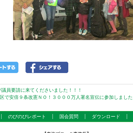
様が議員要請に来てくださいました！！！
区で安倍９条改憲ＮＯ！３０００万人署名宣伝に参加しました！
のびのびレポート
国会質問
ダウンロード