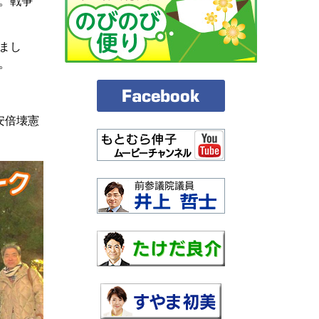
。戦争
まし
。
安倍壊憲