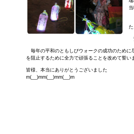
瑞
当
と
た
安
毎年の平和のともしびウォークの成功のために尽
を阻止するために全力で頑張ることを改めて誓い
皆様、本当にありがとうございました
m(__)mm(__)mm(__)m