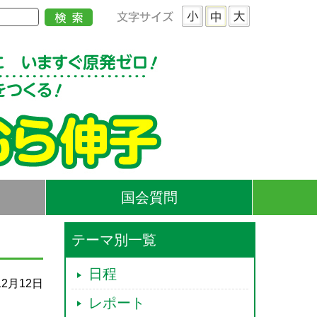
国会質問
テーマ別一覧
日程
12月12日
レポート