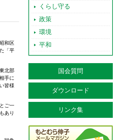
くらし守る
政策
環境
昭和区
平和
た「平
国会質問
東北部
相手に
い皆様
ダウンロード
とご一
リンク集
もあり