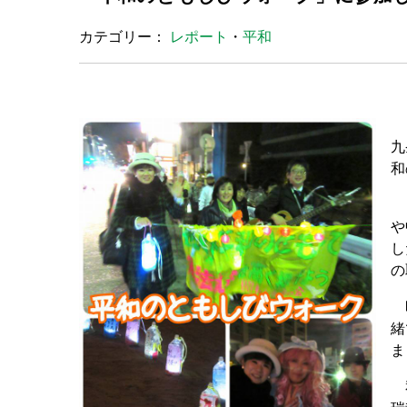
カテゴリー：
レポート
・
平和
１
九
和
１
や
し
の
昭
緒
ま
私