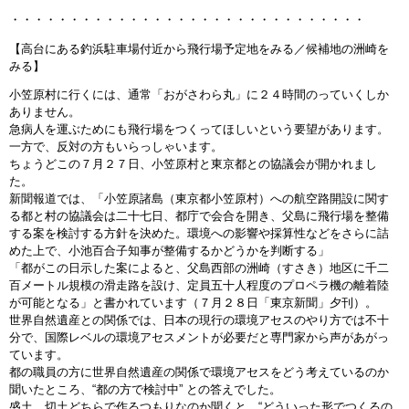
・・・・・・・・・・・・・・・・・・・・・・・・・・・・・・
【高台にある釣浜駐車場付近から飛行場予定地をみる／候補地の洲崎を
みる】
小笠原村に行くには、通常「おがさわら丸」に２４時間のっていくしか
ありません。
急病人を運ぶためにも飛行場をつくってほしいという要望があります。
一方で、反対の方もいらっしゃいます。
ちょうどこの７月２７日、小笠原村と東京都との協議会が開かれまし
た。
新聞報道では、「小笠原諸島（東京都小笠原村）への航空路開設に関す
る都と村の協議会は二十七日、都庁で会合を開き、父島に飛行場を整備
する案を検討する方針を決めた。環境への影響や採算性などをさらに詰
めた上で、小池百合子知事が整備するかどうかを判断する」
「都がこの日示した案によると、父島西部の洲崎（すさき）地区に千二
百メートル規模の滑走路を設け、定員五十人程度のプロペラ機の離着陸
が可能となる」と書かれています（７月２８日「東京新聞」夕刊）。
世界自然遺産との関係では、日本の現行の環境アセスのやり方では不十
分で、国際レベルの環境アセスメントが必要だと専門家から声があがっ
ています。
都の職員の方に世界自然遺産の関係で環境アセスをどう考えているのか
聞いたところ、“都の方で検討中” との答えでした。
盛土、切土どちらで作るつもりなのか聞くと、“どういった形でつくるの