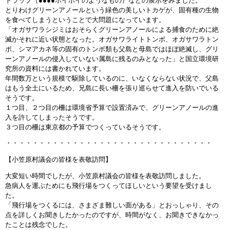
トラップ（●●●●ホイホイのようなもの）などの展示をみました。
とりわけグリーンアノールという緑色の美しいトカゲが、固有種の生物
を食べてしまうということで大問題になっています。
「オガサワラシジミはおそらくグリーンアノールによる捕食のために絶
滅かそれに近い状態となった。オガサワライトトンボ、オガサワラトン
ボ、シマアカネ等の固有のトンボ類も父島と母島ではほぼ絶滅し、グリ
ーンアノールの侵入していない属島に残るのみとなった」と国立環境研
究所の資料には書かれています。
年間数万という規模で駆除しているのに、いなくならない状況で、父島
はもう全土にいるため、兄島に長い柵を張り巡らせて進入を防いでいる
そうです。
１つ目、２つ目の柵は環境省予算で設置済みで、グリーンアノールの進
入を許してしまったそうです。
３つ目の柵は東京都の予算でつくっているそうです。
・・・・・・・・・・・・・・・・・・・・・・・・・・・・・・・
【小笠原村議会の皆様を表敬訪問】
大変短い時間でしたが、小笠原村議会の皆様を表敬訪問しました。
急病人を運ぶためにも飛行場をつくってほしいという要望を受けまし
た。
「飛行場をつくるには、さまざま難しい面がある」とおっしゃり、その
点を詳しくお聞きしたかったのですが、時間がなく、お聞きできなかっ
たことは残念でした。