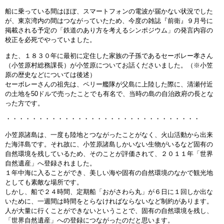
船に乗っている間はほぼ、スマートフォンの電波が届かない状況でした
が、東京湾内の間はつながっていたため、今度の雑誌『前衛』９月号に
掲載される予定の「鉄道のあり方を考えるシンポジウム」の発言内容の
校正を必死でやっていました。
また、１８３０年に最初に定住した家族の子孫であるセーボレー孝さん
（小笠原村総務課長）が小笠原についてお話くださいました。（※小笠
原の歴史などについては後述）
セーボレーさんの祖先は、ペリー艦隊が父島に上陸した際に、清瀬付近
の土地を50ドルで売ったことでも有名で、当時の島の自治政府の長とな
った方です。
・・・・・・・・・・・・・・・・・・・・・・・・・・・・・・
小笠原諸島は、一度も陸地とつながったことがなく、火山活動から出来
た海洋島です。それ故に、小笠原諸島しかいない生物がいるなど固有の
自然環境を残しているため、そのことが評価されて、２０１１年「世界
自然遺産」へ登録されました。
１年中海に入ることができ、美しい海や固有の自然環境のなかで観光地
としても素敵な場所です。
しかし、船で２４時間、定期船「おがさわら丸」が６日に１回しか出な
いために、一週間は時間をとらなければならないなど制約があります。
人が大量に行くことができないということで、固有の自然環境を残し、
「世界自然遺産」への登録につながったのだと思います。