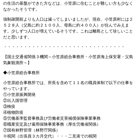
の生活の基盤ができた方などは、小笠原に住むことが難しい方も少なく
なかったそうです。
強制疎開前よりも人口は減ってしまいましたが、現在、小笠原村には２
５２８人（父島に約２１００人、母島に約４００人）が住んでみえま
す。少しずつ人口が増えているそうです。これは離島として珍しいこと
だと思います。
・・・・・・・・・・・・・・・・・・・・・・・・・・・・・・
【国土交通省関係３機関～小笠原総合事務所・小笠原海上保安署・父島
気象観測所～】
◆小笠原総合事務所
小笠原総合事務所では、所長を含めて１１名の職員体制で以下の仕事を
やっています。
①小笠原振興開発
②出入国管理
③検疫
④植物防疫
⑤労働基準監督事務及び労働者災害補償保険事業事務
⑥職業安定及び雇用保険事業事務（厚生労働省関係）
⑦国有林野管理（林野庁関係）
※税関（出張員３カ月交代）・・・二見港での税関