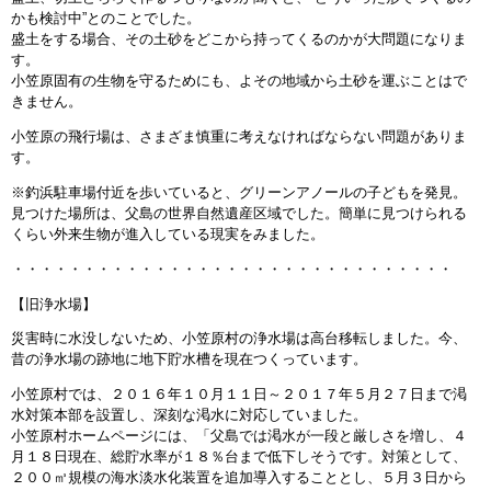
かも検討中”とのことでした。
盛土をする場合、その土砂をどこから持ってくるのかが大問題になりま
す。
小笠原固有の生物を守るためにも、よその地域から土砂を運ぶことはで
きません。
小笠原の飛行場は、さまざま慎重に考えなければならない問題がありま
す。
※釣浜駐車場付近を歩いていると、グリーンアノールの子どもを発見。
見つけた場所は、父島の世界自然遺産区域でした。簡単に見つけられる
くらい外来生物が進入している現実をみました。
・・・・・・・・・・・・・・・・・・・・・・・・・・・・・・・
【旧浄水場】
災害時に水没しないため、小笠原村の浄水場は高台移転しました。今、
昔の浄水場の跡地に地下貯水槽を現在つくっています。
小笠原村では、２０１６年１０月１１日～２０１７年５月２７日まで渇
水対策本部を設置し、深刻な渇水に対応していました。
小笠原村ホームページには、「父島では渇水が一段と厳しさを増し、４
月１８日現在、総貯水率が１８％台まで低下しそうです。対策として、
２００㎥規模の海水淡水化装置を追加導入することとし、５月３日から