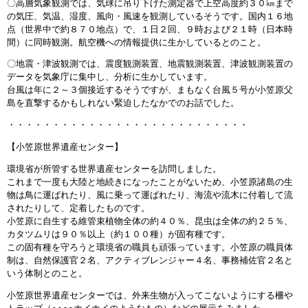
〇高層気象観測では、気球に吊り下げた測定器で上空高度約３０㎞まで
の気圧、気温、湿度、風向・風速を観測しているそうです。国内１６地
点（世界中で約８７０地点）で、１日２回、９時および２１時（日本時
間）に同時観測。航空機への情報提供に生かしているとのこと。
〇地震・津波観測では、震度観測装置、地震観測装置、津波観測装置の
データを気象庁に集中し、分析に生かしています。
台風は年に２～３個接近するそうですが、まもなく台風５号が小笠原父
島を直撃するかもしれない緊迫したなかでのお話でした。
・・・・・・・・・・・・・・・・・・・・・・・・・・・
【小笠原世界遺産センター】
環境省が所管する世界遺産センターを訪問しました。
これまで一度も大陸と地続きになったことがないため、小笠原諸島の生
物は鳥に運ばれたり、風に乗って運ばれたり、海流や流木に付着して流
されたりして、定着したものです。
小笠原に自生する維管束植物全体の約４０％、昆虫は全体の約２５％、
カタツムリは９０％以上（約１００種）が固有種です。
この固有種を守ろうと環境省の職員も頑張っています。小笠原の職員体
制は、自然保護官２名、アクティブレンジャー４名、事務補佐官２名と
いう体制とのこと。
小笠原世界遺産センターでは、外来生物が入ってこないようにする柵や