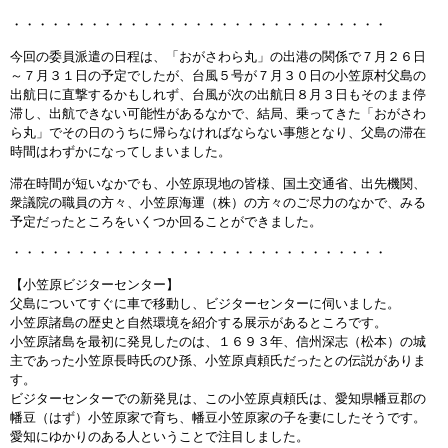
・・・・・・・・・・・・・・・・・・・・・・・・・・・・・
今回の委員派遣の日程は、「おがさわら丸」の出港の関係で７月２６日
～７月３１日の予定でしたが、台風５号が７月３０日の小笠原村父島の
出航日に直撃するかもしれず、台風が次の出航日８月３日もそのまま停
滞し、出航できない可能性があるなかで、結局、乗ってきた「おがさわ
ら丸」でその日のうちに帰らなければならない事態となり、父島の滞在
時間はわずかになってしまいました。
滞在時間が短いなかでも、小笠原現地の皆様、国土交通省、出先機関、
衆議院の職員の方々、小笠原海運（株）の方々のご尽力のなかで、みる
予定だったところをいくつか回ることができました。
・・・・・・・・・・・・・・・・・・・・・・・・・・・・・
【小笠原ビジターセンター】
父島についてすぐに車で移動し、ビジターセンターに伺いました。
小笠原諸島の歴史と自然環境を紹介する展示があるところです。
小笠原諸島を最初に発見したのは、１６９３年、信州深志（松本）の城
主であった小笠原長時氏のひ孫、小笠原貞頼氏だったとの伝説がありま
す。
ビジターセンターでの新発見は、この小笠原貞頼氏は、愛知県幡豆郡の
幡豆（はず）小笠原家で育ち、幡豆小笠原家の子を妻にしたそうです。
愛知にゆかりのある人ということで注目しました。