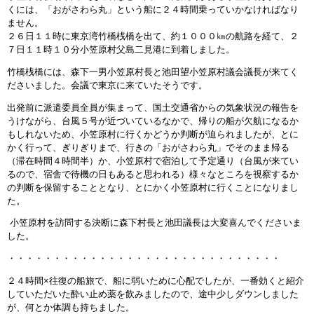
くには、「おがさわら丸」という船に２４時間乗っていかなければなり
ません。
２６日１１時に東京湾竹橋桟橋を出て、約１０００㎞の航路を経て、２
７日１１時１０分小笠原村父島二見港に到着しました。
竹橋桟橋には、森下一男小笠原村長と池田望小笠原村議会議長が来てく
ださいました。会議で東京に来ていたそうです。
出発前に派遣委員全員が集まって、国土交通省からの気象状況の報告を
うけながら、台風５号が近づいているなかで、帰りの船が欠航になるか
もしれないため、小笠原村に行くかどうか判断が迫られましたが、とに
かく行って、ぎりぎりまで、行きの「おがさわら丸」でそのまま帰る
（滞在時間４時間半）か、小笠原村で宿泊して予定通り（台風が来てい
るので、宿舎で待機の日もあると思われる）様々なところを視察するか
の判断を保留することとなり、とにかく小笠原村に行くことになりまし
た。
小笠原村を訪問する決断に森下村長と池田議長は大変喜んでくださいま
した。
・・・・・・・・・・・・・・・・・・・・・・・・・・・・・・
２４時間×往復の船旅で、船に弱いために心配でしたが、一番効くと紹介
していただいた酔い止め薬を飲みましたので、途中少しダウンしました
が、何とか体調も持ちました。