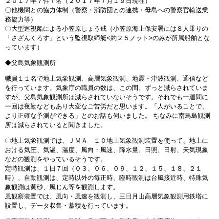
２０１７年７件７名（２０１７年７月１９日現在）
〇他機関との協力体制（警察・消防団との連携・母島への警察官輸送業
務協力等）
〇大型巡視船による小笠原しょう戒（小笠原海上保安署には８人乗りの
「さざんくろす」という監視取締艇<約２５ノット>のみが所属船舶とな
っています）
◆父島気象観測所
職員１１名で地上気象観測、高層気象観測、地震・津波観測、通信など
を行っています。気象庁の職員の数は、この間、ずっと減らされていま
すが、父島気象観測所は減らされていないそうです。それでも一週間に
一回は夜勤などもあり大変なご苦労だと思います。「人がいることで、
より正確な予測ができる」とのお話も伺いました。 ちなみに南鳥島観測
所は減らされていると聞きました。
〇地上気象観測では、ＪＭＡ―１０地上気象観測装置を使って、地上に
おける気圧、気温、温度、風向・風速、降水量、日照、日射、天気現象
などの観測をやっているそうです。
定時観測は、１日７回（０３、０６、０９、１２、１５、１８、２１
時）、自動観測は、定時以外の毎正時、臨時観測は台風接近時、特殊気
象観測は黄砂、風じん等を観測します。
風観察装置では、風向・風速を観測し、三日月山高層気象観測用鉄塔に
設置し、データ収集・蓄積を行っています。