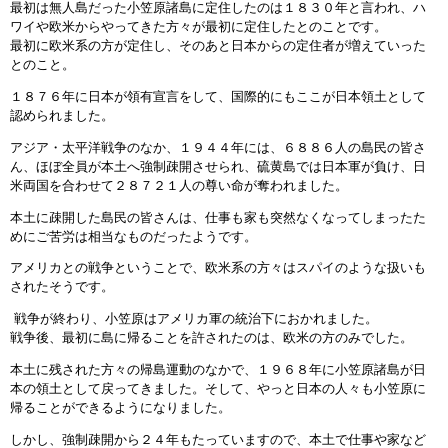
最初は無人島だった小笠原諸島に定住したのは１８３０年と言われ、ハ
ワイや欧米からやってきた方々が最初に定住したとのことです。
最初に欧米系の方が定住し、そのあと日本からの定住者が増えていった
とのこと。
１８７６年に日本が領有宣言をして、国際的にもここが日本領土として
認められました。
アジア・太平洋戦争のなか、１９４４年には、６８８６人の島民の皆さ
ん、ほぼ全員が本土へ強制疎開させられ、硫黄島では日本軍が負け、日
米両国を合わせて２８７２１人の尊い命が奪われました。
本土に疎開した島民の皆さんは、仕事も家も突然なくなってしまったた
めにご苦労は相当なものだったようです。
アメリカとの戦争ということで、欧米系の方々はスパイのような扱いも
されたそうです。
戦争が終わり、小笠原はアメリカ軍の統治下におかれました。
戦争後、最初に島に帰ることを許されたのは、欧米の方のみでした。
本土に残された方々の帰島運動のなかで、１９６８年に小笠原諸島が日
本の領土として戻ってきました。そして、やっと日本の人々も小笠原に
帰ることができるようになりました。
しかし、強制疎開から２４年もたっていますので、本土で仕事や家など