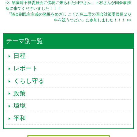
<< 衆議院予算委員会に傍聴に来られた田中さん、上村さんが国会事務
所に来てくださいました！！！
「議会制民主主義の発展をめざし こくた恵二君の国会対策委員長２０
年を祝うつどい」に参加しました！！！ >>
テーマ別一覧
日程
レポート
くらし守る
政策
環境
平和