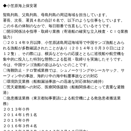
◆小笠原海上保安署
聟島列島、父島列島、母島列島の周辺海域を担当しています。
署長、次長、署員４名の合計６名で、以下のような仕事をしています。
この６名の体制のなかで、毎日順番で当直もしているそうです。
〇開示関係法令指導・取締り業務（寄港船の確実な立入検査・ＣＩＱ業務
協力）
〇２０１４年９月以降、小笠原諸島周辺海域等で中国サンゴ漁船とみら
れる漁船が多数確認されたことがあり（２０１４年１０月３０日には２
１２隻）、その際には、横浜などからの応援とともに巡視船や航空機を
集中的に投入した特別な態勢による監視・取締りを実施したそうです。
今は、中国サンゴ漁船の姿はみないとのことです。
〇海難防止・テロ警戒業務では、シュノーケリングやシーカヤック、サ
ーフィン中の事故、海釣り中の海中転覆事故などの対応
〇環境防災業務（船舶漏油事故への迅速な対応体制の維持）
〇荒天避難船への対応、医療関係援助（船舶関係者にとって貴重な避難
港）
〇急患搬送業務（東京都知事要請による航空機による救急患者搬送業
務）
２０１３年０件
２０１４年１件１名
２０１５年０件
２０１６年３件４名