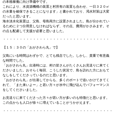
の本格稼働に向け準備中です。
これにより、水資源機構の装置と村所有の装置も合わせ、一日３２０㎥
の水量を確保できることになります」と書かれており、渇水対策は大変
だったと思います。
海水淡水化装置は、父島、母島両方に設置されました。島が分かれてい
るために２つ分用意しなければならず、その点、費用がかさみます。そ
の点も配慮して支援が必要と思いました。
・・・・・・・・・・・・・・・・・・・・・・・・・・・・・・・・
【１５：３０の「おがさわら丸」で】
父島にいる時間はわずかで、とても残念でした。しかし、貴重で有意義
な時間でした。
「おがさわら丸」出港時には、村の皆さんがたくさんお見送りに来てく
ださいました。おそらく毎回、こうした状況で、島を訪れた方におもて
なしをしてくださっているのだと思います。
「おがさわら丸」が出港してからも、多くのボートで追いかけてきてく
れて、「また来いよー」と若い方々が水中に飛び込んでパフォーマンス
をしてくださいました。
お見送りに来てくださった方々が若い方が多いのも特徴だと思います。
この点からも人口が徐々に増えていることがうかがえます。
・・・・・・・・・・・・・・・・・・・・・・・・・・・・・・・・・