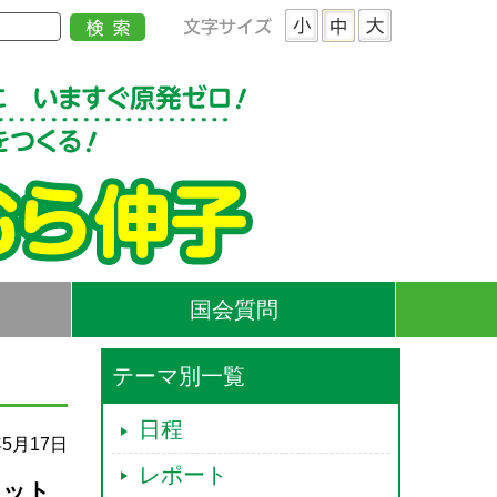
国会質問
テーマ別一覧
日程
年5月17日
レポート
セット