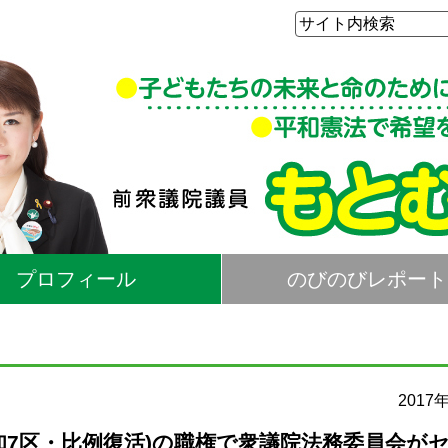
プロフィール
のびのびレポート
2017
知7区・比例復活)の職権で衆議院法務委員会が