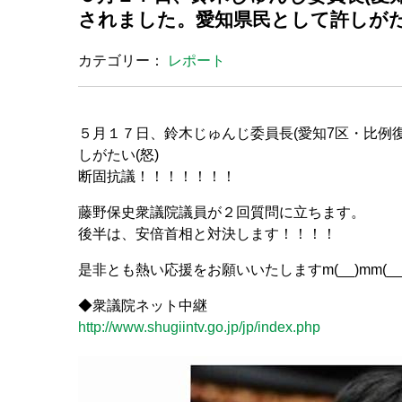
されました。愛知県民として許しがた
カテゴリー：
レポート
５月１７日、鈴木じゅんじ委員長(愛知7区・比例
しがたい(怒)
断固抗議！！！！！！！
藤野保史衆議院議員が２回質問に立ちます。
後半は、安倍首相と対決します！！！！
是非とも熱い応援をお願いいたしますm(__)mm(__)m
◆衆議院ネット中継
http://www.shugiintv.go.jp/jp/index.php