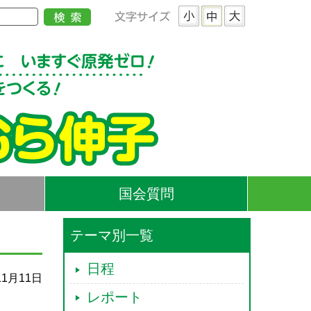
国会質問
テーマ別一覧
日程
11月11日
レポート