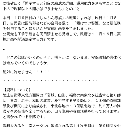
防衛省曰く「開示すると部隊の編成の詳細、運用能力をさらすことにな
るので現状以上の開示はできません」とのこと。
本日１１月９日付の「しんぶん赤旗」の報道によれば、昨日１１月８
日、自民党は国防部会などの合同会議で、「駆けつけ警護」など新任務
を付与すること盛り込んだ実施計画案を了承しました。
公明党も了承手続きを同日済ませる見通しで、政府は１１月１５日に実
施計画を閣議決定する方針です。
…
どこの部隊がいくのかさえ、明らかにしないまま、安保法制の具体化
は進んでいくのでしょうか。
絶対に許せません！！！！！
・・・・・・・・・・・・・・・・・・・・・・・・・・
【資料について】
陸上自衛隊東北方面隊は「宮城、山形、福島の南東北を担当する第６師
団、青森、岩手、秋田の北東北を担当する第９師団と、１３個の直轄部
隊及び機関により編成され、東北各地の１３個駐屯地で、約２万人の隊
員がその任務を全うするため、日々訓練や各種活動を行っております」
と書かれている部隊です。
資料をみると、南スーダンに派遣される第１１次要員は、第９師団を中