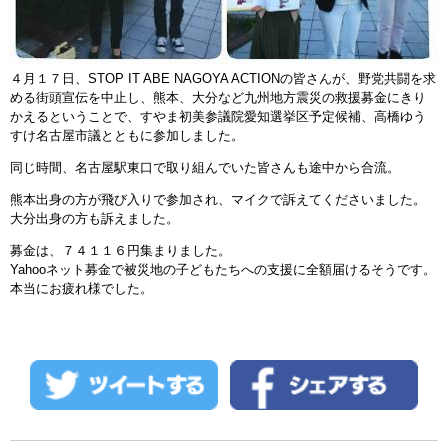
４月１７日、STOP IT ABE NAGOYA ACTIONの皆さんが、野党共闘を求
める街頭宣伝を中止し、熊本、大分など九州地方震災の救援募金にきり
かえるということで、すやま初美参議院愛知選挙区予定候補、高橋ゆう
すけ名古屋市議とともに参加しました。
同じ時間、名古屋駅東口で取り組んでいた皆さんも途中から合流。
熊本出身の方が飛び入りで参加され、マイクで訴えてくださいました。
大分出身の方も訴えました。
募金は、７４１１６円集まりました。
Yahooネット募金で被災地の子どもたちへの支援に全額届けるそうです。
本当にお疲れ様でした。