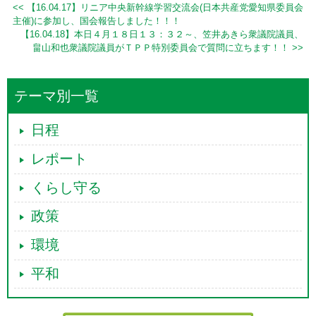
<< 【16.04.17】リニア中央新幹線学習交流会(日本共産党愛知県委員会
主催)に参加し、国会報告しました！！！
【16.04.18】本日４月１８日１３：３２～、笠井あきら衆議院議員、
畠山和也衆議院議員がＴＰＰ特別委員会で質問に立ちます！！ >>
テーマ別一覧
日程
レポート
くらし守る
政策
環境
平和