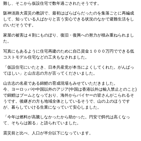
難し、そこから仮設住宅で数年過ごされたそうです。
阪神淡路大震災の教訓で、最初はばらばらだったのを集落ごとに再編成
して、知っている人ばかりと言う安心できる状況のなかで避難生活をし
のいだそうです。
家屋の被害は４割にものぼり、復旧・復興への努力が積み重ねられまし
た。
写真にもあるように住宅再建のために自己資金１０００万円でできる低
コストモデル住宅などの工夫もなされました。
「仮設住宅にいたとき、日本共産党が本当によくしてくれた。がんばっ
てほしい」と山古志の方が言ってくださいました。
山古志の名産である錦鯉の育成現場もみせていただきました。
今、ヨーロッパや中国以外のアジア(中国は香港以外は輸入禁止とのこと)
で錦鯉はブームとなっており、海外からバイヤーの皆さんがこられるそ
うです。後継ぎの方も地域全体としているそうで、山の上のほうです
が、暮らしていける生業になっていて安心しました。
「今年は燃料が高騰しなかったから助かった。円安で餌代は高くなっ
て、そちらは困る」と語られていました。
震災前と比べ、人口が半分以下になっています。