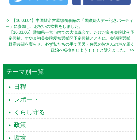
<< 【16.03.04】中国駐名古屋総領事館の「国際婦人デー記念パーティ
ー」に参加し、お祝いの挨拶をしました。
【16.03.05】愛知県一宮市内での大演説会で、たけだ良介参院比例予
定候補、すやま初美参院愛知選挙区予定候補とともに、参議院選挙、
野党共闘を実らせ、必ず私たちの手で国民・住民の皆さんの声が届く
政治へ転換させよう！！！と訴えました。 >>
テーマ別一覧
日程
レポート
くらし守る
政策
環境