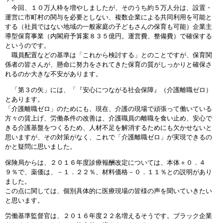
今回、１０万人枠を増やしましたが、そのうち約５万人分は、設置・
運営に市町村の関与を必要としない、複数企業による共同利用を可能と
する（社員ではない地域の一般家庭の子どもさんの保育も可能）企業主
導型保育事業（内閣府予算案８３５億円。運営費、整備費）で確保する
というのです。
職員配置などの基準は「これから検討する」とのことですが、保育関
係者の皆さんが、懸命に努力をされてきた保育の質がしっかりと確保さ
れるのか大きな不安があります。
「第３の矢」には、「『安心につながる社会保障』（介護離職ゼロ）
とあります。
「介護離職ゼロ」のためにも、現在、介護の現場で頑張って働いている
方々の賃上げ、労働条件の改善は、介護職員の離職を食い止め、安心で
きる介護基盤をつくるため、人材不足を解消するためにも欠かせないと
思いますが、その対策がなく、これで「介護離職ゼロ」が実現できるの
かと疑問に思いました。
保険局からは、２０１６年度診療報酬改定については、本体＋０．４
９％で、薬価は、－１．２２％、材料価格－０．１１％との説明があり
ました。
この点に関しては、個別具体的に医療現場の皆様の声を聞いていきたい
と思います。
労働基準監督官は、２０１６年度２２名増えるそうです。ブラック企業