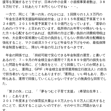
援等を実施するそうですが、日本の中小企業・小規模事業者数は、３８
５万社です。１社あたり７８円くらいですね・・・。
一方で、同じく「第一の矢」のなかには、１回限りの１人３万円の
「年金生活者等支援臨時福祉給付金」は２０１５年度補正予算案で３６
２４億円、２０１５年度予算案で４５０億円となっています。「選挙の
ためのバラマキ」と言われています。低所得のお年寄りや障がいをもっ
た方々を心配するのであれば、低所得の方ほど重い負担の消費税増税は
やめ、大企業や富裕層から応分の負担をしてもらい所得の再分配機能を
強化すること、マクロ経済スライドなど年金引き下げをやめ、最低保障
年金制度を確立し、障がい年金の引上げをするべきです。
年金の関係では、「持続可能で安心できる年金制度の運営」と書いて
あるので、７～９月の年金積立金の運用で７兆８８９９億円の損失を出
した問題を年金局に、どう責任をとり、どう回復していくのか聞きまし
た。しかし、運用は、GPIF（年金積立金管理運用独立行政法人）の担当
で担当者がいなかったこともありますが、“運用は、いい時もあり、悪い
時もある。運用で回復していくんじゃないですか”との無責任な回答でし
た。
「第２の矢」には、「『夢をつむぐ子育て支援』（希望出生率１．
８）」とあります。
２０１７年度末までの保育拡大量は４０万人から５０万人に拡大すると
のことで、拡大することはいいのですが、そのやり方に問題がありま
す。