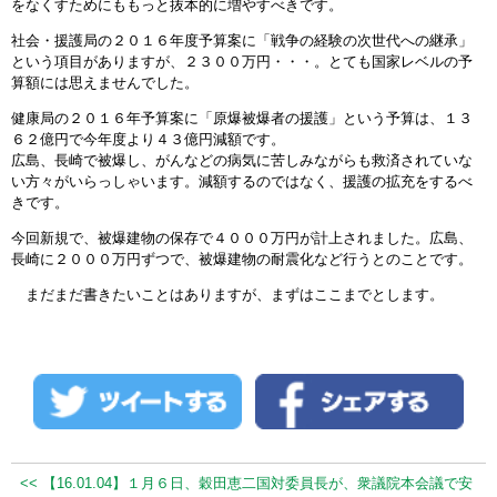
をなくすためにももっと抜本的に増やすべきです。
社会・援護局の２０１６年度予算案に「戦争の経験の次世代への継承」
という項目がありますが、２３００万円・・・。とても国家レベルの予
算額には思えませんでした。
健康局の２０１６年予算案に「原爆被爆者の援護」という予算は、１３
６２億円で今年度より４３億円減額です。
広島、長崎で被爆し、がんなどの病気に苦しみながらも救済されていな
い方々がいらっしゃいます。減額するのではなく、援護の拡充をするべ
きです。
今回新規で、被爆建物の保存で４０００万円が計上されました。広島、
長崎に２０００万円ずつで、被爆建物の耐震化など行うとのことです。
まだまだ書きたいことはありますが、まずはここまでとします。
<< 【16.01.04】１月６日、穀田恵二国対委員長が、衆議院本会議で安