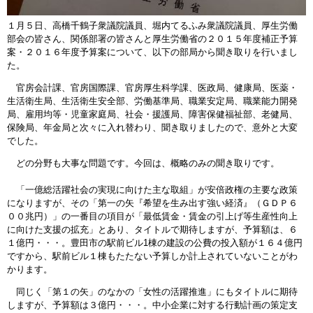
１月５日、高橋千鶴子衆議院議員、堀内てるふみ衆議院議員、厚生労働
部会の皆さん、関係部署の皆さんと厚生労働省の２０１５年度補正予算
案・２０１６年度予算案について、以下の部局から聞き取りを行いまし
た。
官房会計課、官房国際課、官房厚生科学課、医政局、健康局、医薬・
生活衛生局、生活衛生安全部、労働基準局、職業安定局、職業能力開発
局、雇用均等・児童家庭局、社会・援護局、障害保健福祉部、老健局、
保険局、年金局と次々に入れ替わり、聞き取りましたので、意外と大変
でした。
どの分野も大事な問題です。今回は、概略のみの聞き取りです。
「一億総活躍社会の実現に向けた主な取組」が安倍政権の主要な政策
になりますが、その「第一の矢『希望を生み出す強い経済』（ＧＤＰ６
００兆円）」の一番目の項目が「最低賃金・賃金の引上げ等生産性向上
に向けた支援の拡充」とあり、タイトルで期待しますが、予算額は、６
１億円・・・。豊田市の駅前ビル1棟の建設の公費の投入額が１６４億円
ですから、駅前ビル１棟もたたない予算しか計上されていないことがわ
かります。
同じく「第１の矢」のなかの「女性の活躍推進」にもタイトルに期待
しますが、予算額は３億円・・・。中小企業に対する行動計画の策定支