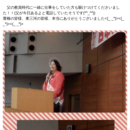
父の教員時代に一緒に仕事をしていた方も駆けつけてくださいまし
た！！(父が今日あるよと電話していたそうです(*^_^*))
豊橋の皆様、東三河の皆様、本当にありがとうございました<(_ _*)><(_
_*)><(_ _*)>