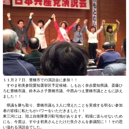
１１月２７日、豊橋市での演説会に参加！！
すやま初美参院愛知選挙区予定候補、しもおく奈歩愛知県議、斎藤ひ
ろむ豊橋市議、鈴木みさ子豊橋市議、中西みつえ豊橋市議とともに訴え
ました！！
県議を勝ち取り、豊橋市議も３人に増えたことを実感する明るい参加
者の皆様に私たちがパワーをいただきました！！
東三河には、陸上自衛隊豊川駐屯地があります。戦場に送らせないため
にも、今度は、すやま初美さんとたけだ良介さんを参議院に！！その思
い溢れる演説会でした。