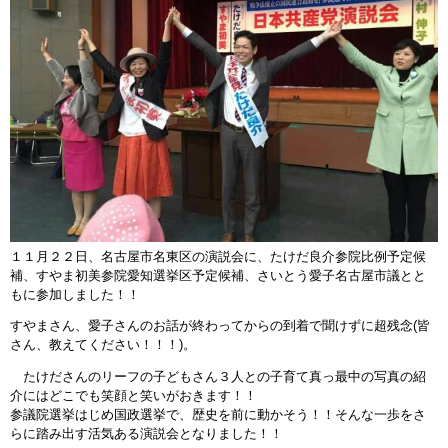
１１月２２日、名古屋市名東区の演説会に、たけだ良介参院比例予定候
補、すやま初美参院愛知選挙区予定候補、さいとう愛子名古屋市議とと
もに参加しました！！
すやまさん、愛子さんのお話が終わってからの到着で聞けずに超残念(皆
さん、教えてください！！！)。
たけださんのリーフの子どもさん３人との子育て真っ最中の写真の紹
介にはどこでも笑顔と笑いがおきます！！
参議院選挙はじめ国政選挙で、歴史を前に動かそう！！そんな一歩をさ
らに踏み出す活気ある演説会となりました！！