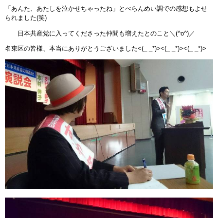
「あんた、あたしを泣かせちゃったね」とべらんめい調での感想もよせ
られました(笑)
日本共産党に入ってくださった仲間も増えたとのこと＼(^o^)／
名東区の皆様、本当にありがとうございました<(_ _*)><(_ _*)><(_ _*)>