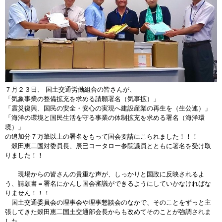
７月２３日、 国土交通労働組合の皆さんが、
「気象事業の整備拡充を求める請願署名（気事拡）」
「震災復興、国民の安全・安心の実現へ建設産業の再生を（生公連）」
「海洋の環境と国民生活を守る事業の体制拡充を求める署名（海洋環
境）」
の追加分７万筆以上の署名をもって国会要請にこられました！！！
穀田恵二国対委員長、辰巳コータロー参院議員とともに署名を受け取
りました！！
現場からの皆さんの貴重な声が、しっかりと国政に反映されるよ
う、請願書＝署名にかんし国会審議ができるようにしていかなければな
りません！！！
国土交通委員会の理事会や理事懇談会のなかで、そのことをずっと主
張してきた穀田恵二国土交通部会長からも改めてそのことが強調されま
した。