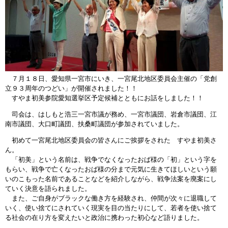
７月１８日、愛知県一宮市にいき、一宮尾北地区委員会主催の「党創
立９３周年のつどい」が開催されました！！
すやま初美参院愛知選挙区予定候補とともにお話をしました！！
司会は、はしもと浩三一宮市議が務め、一宮市議団、岩倉市議団、江
南市議団、大口町議団、扶桑町議団が参加されていました。
初めて一宮尾北地区委員会の皆さんにご挨拶をされた すやま初美さ
ん。
「初美」という名前は、戦争でなくなったおば様の「初」という字を
もらい、戦争で亡くなったおば様の分まで元気に生きてほしいという願
いのこもった名前であることなどを紹介しながら、戦争法案を廃案にし
ていく決意を語られました。
また、ご自身がブラックな働き方を経験され、仲間が次々に退職して
いく、使い捨てにされていく現実を目の当たりにして、若者を使い捨て
る社会の在り方を変えたいと政治に携わった初心など語りました。