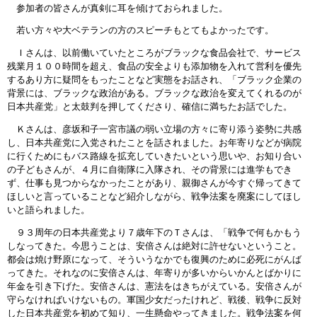
参加者の皆さんが真剣に耳を傾けておられました。
若い方々や大ベテランの方のスピーチもとてもよかったです。
Ｉさんは、以前働いていたところがブラックな食品会社で、サービス
残業月１００時間を超え、食品の安全よりも添加物を入れて営利を優先
するあり方に疑問をもったことなど実態をお話され、「ブラック企業の
背景には、ブラックな政治がある。ブラックな政治を変えてくれるのが
日本共産党」と太鼓判を押してくださり、確信に満ちたお話でした。
Ｋさんは、彦坂和子一宮市議の弱い立場の方々に寄り添う姿勢に共感
し、日本共産党に入党されたことを話されました。お年寄りなどが病院
に行くためにもバス路線を拡充していきたいという思いや、お知り合い
の子どもさんが、４月に自衛隊に入隊され、その背景には進学もでき
ず、仕事も見つからなかったことがあり、親御さんが今すぐ帰ってきて
ほしいと言っていることなど紹介しながら、戦争法案を廃案にしてほし
いと語られました。
９３周年の日本共産党より７歳年下のＴさんは、「戦争で何もかもう
しなってきた。今思うことは、安倍さんは絶対に許せないということ。
都会は焼け野原になって、そういうなかでも復興のために必死にがんば
ってきた。それなのに安倍さんは、年寄りが多いからいかんとばかりに
年金を引き下げた。安倍さんは、憲法をはきちがえている。安倍さんが
守らなければいけないもの。軍国少女だったけれど、戦後、戦争に反対
した日本共産党を初めて知り、一生懸命やってきました。戦争法案を何