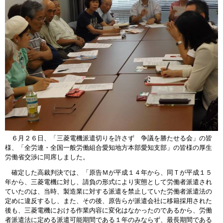
６月２６日、「三菱電機派遣切りを許さず 争議を勝たせる会」の皆
様、「全労連・全国一般労働組合愛知地方本部愛知支部」の皆様の厚生
労働省交渉に同席しました。
確定した高裁判決では、「原告Ｍが平成１４年から、同Ｔが平成１５
年から、三菱電機に対し、請負の形式により実態として労働者派遣され
ていたのは、当時、製造業に対する派遣を禁止していた労働者派遣法の
定めに違反するし、また、その後、原告らが派遣会社に移籍採用された
後も、三菱電機における作業内容に変化はなかったのであるから、労働
者派遣法に定める派遣可能期間である１年のみならず、最長期間である