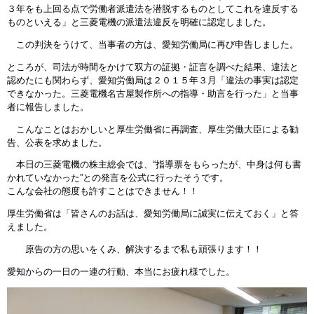
３年をも上回る点で労働者派遣法を潜脱するものとしてこれを違反する
ものといえる」と三菱電機の派遣法違反を明確に認定しました。
この判決をうけて、当事者の方は、愛知労働局に再び申告しました。
ところが、司法が時間をかけて双方の証拠・証言を調べた結果、違法と
認めたにも関わらず、愛知労働局は２０１５年３月「違法の事実は認定
できなかった。三菱電機名古屋製作所への指導・助言を行った」と当事
者に報告しました。
こんなことはおかしいと厚生労働省に再調査、厚生労働大臣による勧
告、公表を求めました。
本日の三菱電機の株主総会では、“指導票をもらったが、中身は何も書
かれていなかった”との発言を公式に行ったそうです。
こんな会社の態度も許すことはできません！！
厚生労働省は「皆さんのお話は、愛知労働局に誠実に伝えておく」と答
えました。
原告の方の思いをくみ、解決するまで私も頑張ります！！
愛知からの一日の一連の行動、本当にお疲れ様でした。