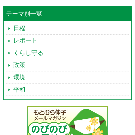
テーマ別一覧
日程
レポート
くらし守る
政策
環境
平和