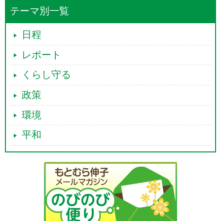
テーマ別一覧
日程
レポート
くらし守る
政策
環境
平和