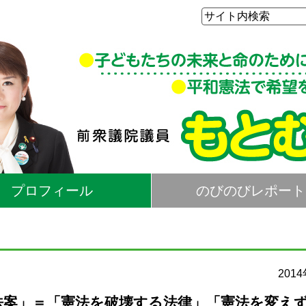
プロフィール
のびのびレポート
201
本法案」＝「憲法を破壊する法律」「憲法を変え