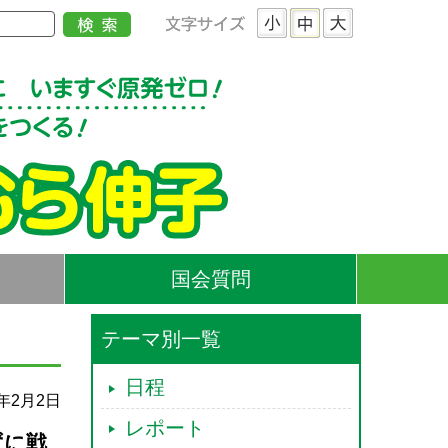
国会質問
テーマ別一覧
日程
4年2月2日
レポート
ずに戦