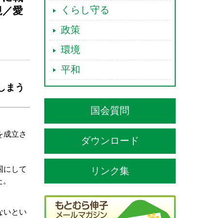
くらし守る
規／愛
政策
環境
平和
しまう
国会質問
を成立さ
ダウンロード
国にして
リンク集
た。
ないとい