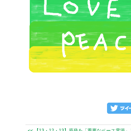
<< 【13・12・13】原発を「重要なベース