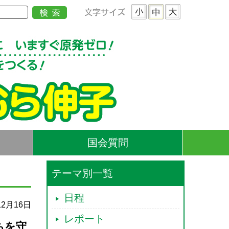
国会質問
テーマ別一覧
日程
12月16日
レポート
ちを守