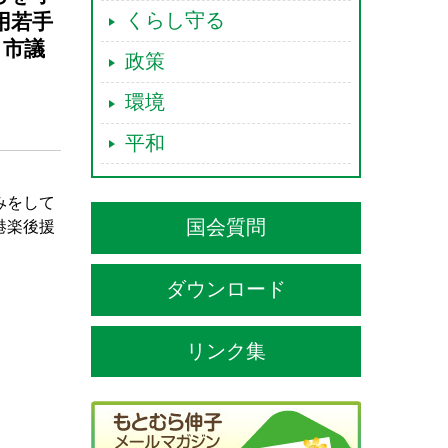
くらし守る
用若手
き市議
政策
環境
平和
みをして
国会質問
港楽後援
ダウンロード
リンク集