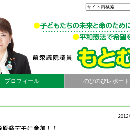
プロフィール
のびのびレポート
201
Ａ脱原発デモに参加！！