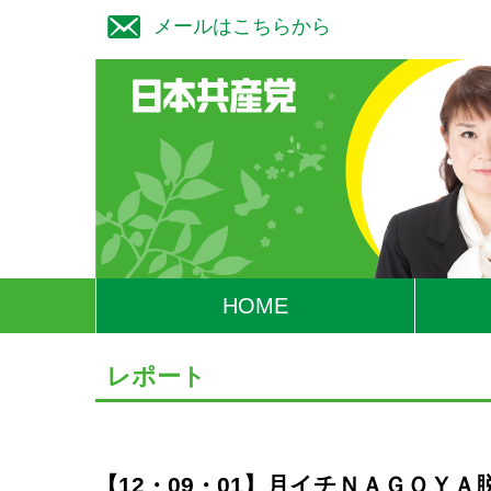
メールはこちらから
HOME
レポート
【12・09・01】月イチＮＡＧＯＹ