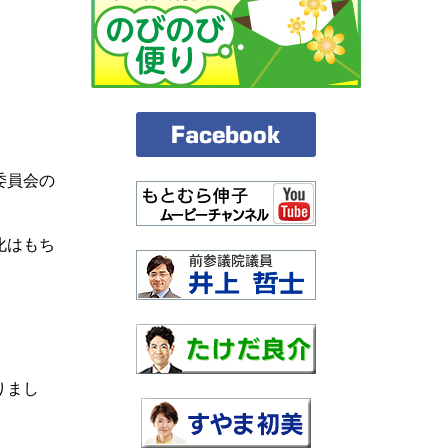
委員会の
化はもち
りまし