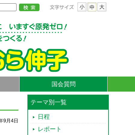
国会質問
テーマ別一覧
日程
2年9月4日
レポート