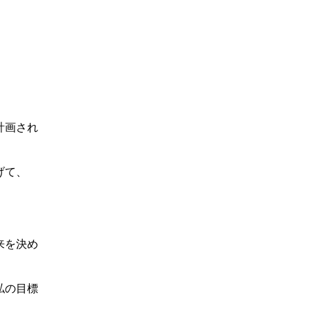
計画され
げて、
来を決め
私の目標