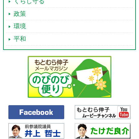
くらし守る
政策
環境
平和