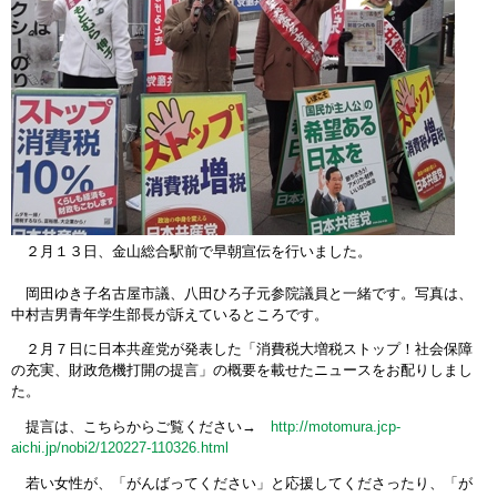
２月１３日、金山総合駅前で早朝宣伝を行いました。
岡田ゆき子名古屋市議、八田ひろ子元参院議員と一緒です。写真は、
中村吉男青年学生部長が訴えているところです。
２月７日に日本共産党が発表した「消費税大増税ストップ！社会保障
の充実、財政危機打開の提言」の概要を載せたニュースをお配りしまし
た。
提言は、こちらからご覧ください→
http://motomura.jcp-
aichi.jp/nobi2/120227-110326.html
若い女性が、「がんばってください」と応援してくださったり、「が