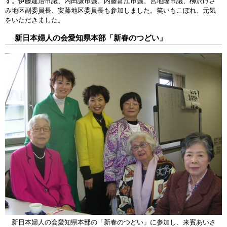
す。伊藤建治市議、内田謙市議、内藤富江市議、宮地隆市議、柳沢けさ
み地区副委員長、安藤地区委員長も参加しました。笑いもこぼれ、元気
をいただきました。
新日本婦人の会愛知県本部「新春のつどい」
新日本婦人の会愛知県本部の「新春のつどい」に参加し、来賓あいさ